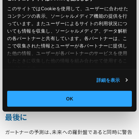
この6440億ドルは、単なる数字ではない。それは人類が生
このサイトではCookieを使用して、ユーザーに合わせた
コンテンツの表示、ソーシャルメディア機能の提供を行
成AIという鏡に映した希望と不安の投影だ。もしこれが「第
っています。またユーザーによるサイトの利用状況につ
二の産業革命」なら、その果実は労働者を豊かにするのか、
いても情報を収集し、ソーシャルメディア、データ解析
それとも新たな格差を生むのか？
の各パートナーと共有しています。各パートナーは、こ
こで収集された情報とユーザーが各パートナーに提供し
た他の情報、ユーザーが各パートナーのサービスを使用
AIによる自動化が雇用を奪う一方で、新たなクリエイティブ
したときに収集した他の情報を組み合わせて使用​​するこ
産業を生む可能性もある。教育や法律、倫理の枠組みが追
とがあります。
いつけるのか、私たちはこの投資の先にどんな社会を築く
詳細を表示
のだろうか。
OK
最後に
ガートナーの予測は、未来への羅針盤であると同時に警告