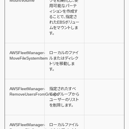
MountVolume
クを初期化し、使
用可能なパーテ
ィションを作成す
ることで、指定さ
れたEBSボリュー
ムをマウントしま
す。
AWSFleetManager-
ローカルのファイ
MoveFileSystemItem
ルまたはディレク
トリを移動しま
す。
AWSFleetManager-
指定されたすべ
RemoveUsersFromGroups
てのグループから
ユーザーのリスト
を削除します。
AWSFleetManager-
ローカルファイル