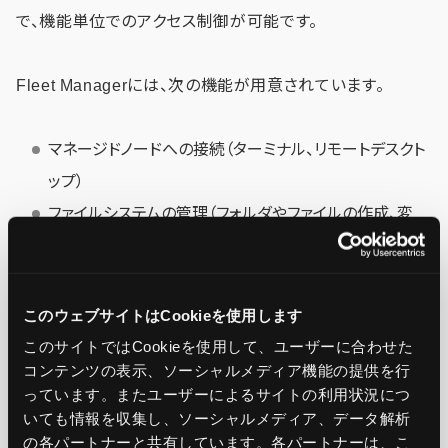
で、機能単位でのアクセス制御が可能です。
Fleet Managerには、次の機能が用意されています。
マネージドノードへの接続（ターミナル、リモートデスクト
ップ）
ファイルシステムの管理（フォルダやファイルの作成、変
更、削除）
パフォーマンス情報の参照（CPU、メモリ、ディスクIO、ネッ
トワークトラフィック等）
このウェブサイトはCookieを使用します
プロセス管理（プロセスの開始、終了）
このサイトではCookieを使用して、ユーザーに合わせた
コンテンツの表示、ソーシャルメディア機能の提供を行
ユーザーおよびグループ管理（ユーザーやグループの作
っています。またユーザーによるサイトの利用状況につ
成、変更、削除）
いても情報を収集し、ソーシャルメディア、データ解析
Windowsイベントログ管理
の各パートナーと共有しています。各パートナーは、こ