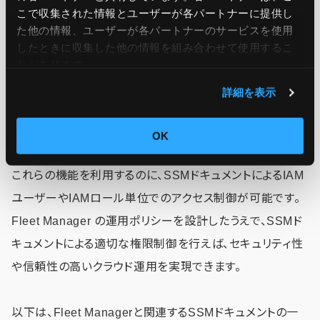
こで収集された情報とユーザーが各パートナーに提供し
Windowsレジストリ管理（キーやエントリの作成、変更、
た他の情報、ユーザーが各パートナーのサービスを使用
削除）
したときに収集した他の情報を組み合わせて使用​​するこ
とがあります。
これら機能の詳細については、別記事「
Fleet Manager実
詳細を表示
践編
」の「Fleet Managerで用意されているツール」をご参
照ください。
OK
これらの機能を利用するのに、SSMドキュメントによるIAM
ユーザーやIAMロール単位でのアクセス制御が可能です。
Fleet Manager の運用ポリシーを設計したうえで、SSMド
キュメントによる適切な権限制御を行えば、セキュリティ性
や信頼性の高いクラウド運用を実現できます。
以下は、Fleet Managerと関連するSSMドキュメントの一