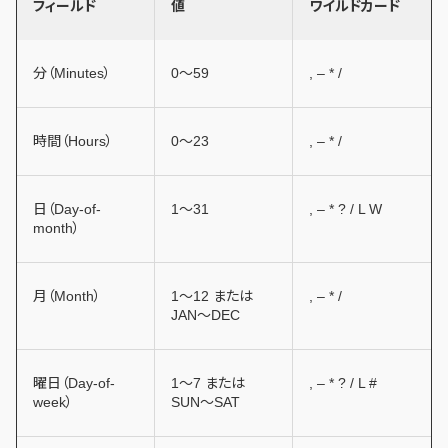
フィールド
値
ワイルドカード
分（Minutes）
0～59
, – * /
時間（Hours）
0～23
, – * /
日（Day-of-
1～31
, – * ? / L W
month）
月（Month）
1～12 または
, – * /
JAN～DEC
曜日（Day-of-
1～7 または
, – * ? / L #
week）
SUN～SAT