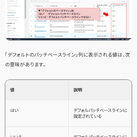
「デフォルトのパッチベースライン」列に表示される値は、次
の意味があります。
値
説明
はい
デフォルパッチベースラインに
設定されている
いいえ
デフォルパッチベースラインに