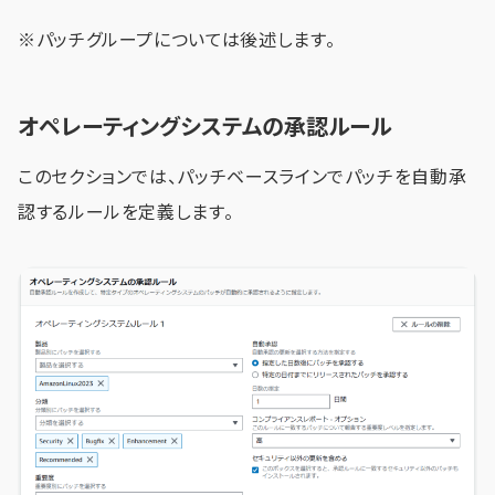
※パッチグループについては後述します。
オペレーティングシステムの承認ルール
このセクションでは、パッチベースラインでパッチを自動承
認するルールを定義します。