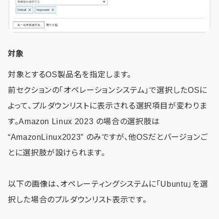
対象
対象とするOS製品名を指定します。
前セクションの「オペレーションシステム」で選択したOSに
よって、プルダウンリストに表示される選択項目が変わりま
す。Amazon Linux 2023 の場合の選択肢は
“AmazonLinux2023” のみですが、他OSだとバージョンご
とに選択肢が設けられます。
以下の画像は、オペレーティングシステムに「Ubuntu」を選
択した場合のプルダウンリスト表示です。