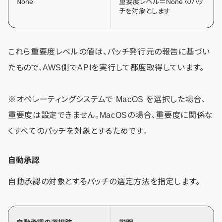
None
重要度レベル＝None のパッ
チを対象とします
これら重要度レベルの値は、パッチ発行元の報告に基づい
たもので、AWS側でAPIを実行して都度取得しています。
※オペレーティングシステムで MacOS を選択した場合、
重要度は設定できません。MacOSの場合、重要度に関係な
くすべてのパッチを対象とするためです。
自動承認
自動承認の対象とするパッチの選定方法を指定します。