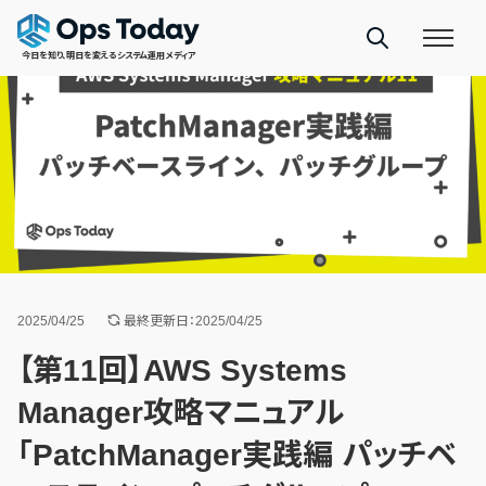
今日を知り、明日を変えるシステム運用メディア
2025/04/25
最終更新日：2025/04/25
【第11回】AWS Systems
Manager攻略マニュアル
「PatchManager実践編 パッチベ