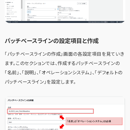
パッチベースラインの設定項目と作成
「パッチベースラインの作成」画面の各設定項目を見ていき
ます。このセクションでは、作成するパッチベースラインの
「名前」、「説明」、「オペレーションシステム」、「デフォルトの
パッチベースライン」を設定します。