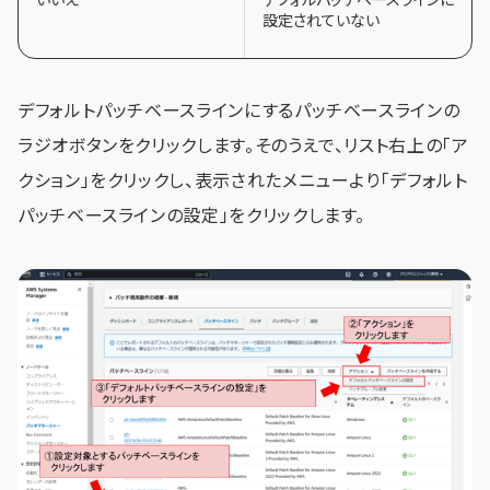
設定されていない
デフォルトパッチベースラインにするパッチベースラインの
ラジオボタンをクリックします。そのうえで、リスト右上の「ア
クション」をクリックし、表示されたメニューより「デフォルト
パッチベースラインの設定」をクリックします。