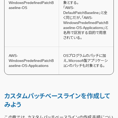
WindowsPredefinedPatchB
象とする。
aseline-OS
「AWS-
DefaultPatchBaseline」と全
く同じだが、「AWS-
WindowsPredefinedPatchB
aseline-OS-Applications」と
名称で区別する目的で用意
されている。
AWS-
OSプログラムのパッチに加
WindowsPredefinedPatchB
え、Microsoft製アプリケーシ
aseline-OS-Applications
ョンのパッチも対象とする。
カスタムパッチベースラインを作成して
みよう
この章では、カスタムパッチベースラインの作成手順につい