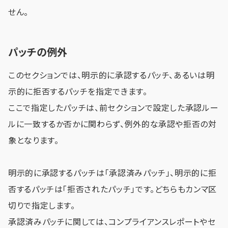
せん。
パッチの例外
このセクションでは、明示的に承認するパッチ、あるいは明
示的に拒否するパッチを指定できます。
ここで指定したパッチは、前セクションで設定した承認ルー
ルに一致するか否かに関わらず、例外的な承認や拒否の対
象となります。
明示的に承認するパッチは「承認済みパッチ」、明示的に拒
否するパッチは「拒否されたパッチ」です。どちらもカンマ区
切りで指定します。
承認済みパッチに関しては、コンプライアンスレポートやセ