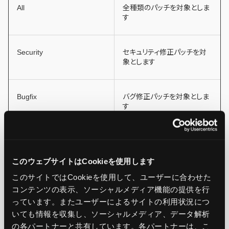
All
全種類のパッチを対象としま
す
Security
セキュリティ修正パッチを対
象とします
Bugfix
バグ修正パッチを対象としま
す
Enhancement
拡張パッチを対象とします
このウェブサイトはCookieを使用します
Recommended
推奨機能パッチを対象としま
このサイトではCookieを使用して、ユーザーに合わせた
す
コンテンツの表示、ソーシャルメディア機能の提供を行
っています。またユーザーによるサイトの利用状況につ
いても情報を収集し、ソーシャルメディア、データ解析
NewPackage
newpackage関連パッチを対
の各パートナーと共有しています。各パートナーは、こ