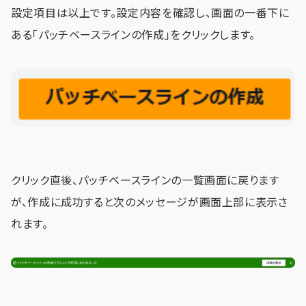
設定項目は以上です。設定内容を確認し、画面の一番下に
ある「パッチベースラインの作成」をクリックします。
クリック直後、パッチベースラインの一覧画面に戻ります
が、作成に成功すると次のメッセージが画面上部に表示さ
れます。