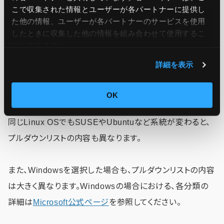
象とします
こで収集された情報とユーザーが各パートナーに提供し
た他の情報、ユーザーが各パートナーのサービスを使用
したときに収集した他の情報を組み合わせて使用​​するこ
Amazon Linux 2023 はRHELをベースにしており、dnf に
とがあります。
よるパッケージ管理を行います。これらの選択肢は、dnfコマ
詳細を表示
ンドのオプションと関連付いている様です。
OK
RHEL系のLinux OSでは、この選択肢と一致します。一方、
同じLinux OSでもSUSEやUbuntuなど系統が変わると、
プルダウンリストの内容も異なります。
また、Windowsを選択した場合も、プルダウンリストの内容
は大きく異なります。Windowsの場合における、各分類の
詳細は
Microsoft公式ページ
を参照してください。