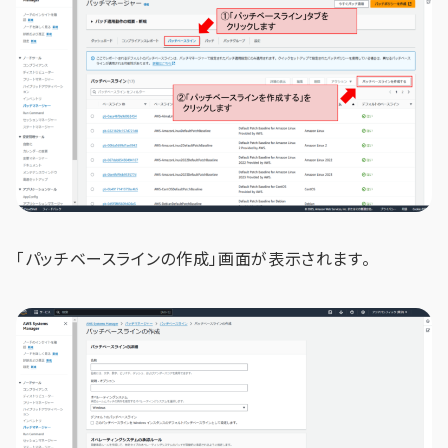
「パッチベースラインの作成」画面が表示されます。