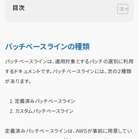
目次
パッチベースラインの種類
パッチベースラインは、適用対象とするパッチの選別に利用
するドキュメントです。パッチベースラインには、次の２種類
があります。
定義済みパッチベースライン
カスタムパッチベースライン
定義済みパッチベースラインは、AWSが事前に用意してい