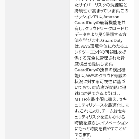
たサイバーリスクの洗練度と
持続性が高まっています。この
セッションでは、Amazon
GuardDutyの最新機能を共
有し、クラウドワークロードと
データをより良く保護する方
法を学びます。GuardDuty
は、AWS環境全体にわたるエ
ンドツーエンドの可視性を提
供する完全に管理された脅
威検出を提供します。
GuardDutyの独自の検出機
能は、AWSのクラウド脅威の
状況に対する可視性に基づ
いており、対応者が問題に迅
速に対処できるようにし、
MTTRを最小限に抑え、セキ
ュリティリソースを最適化しま
す。これにより、チームはセキ
ュリティリスクを追いかける
時間を減らし、イノベーション
にもっと時間を費やすことが
できます。