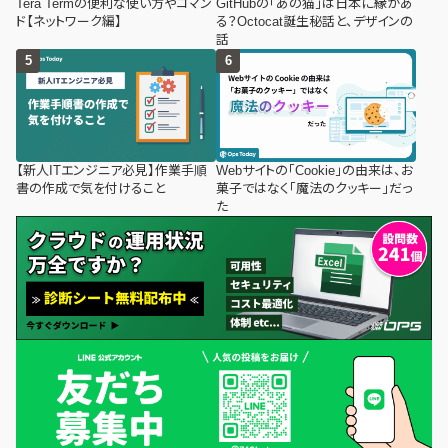
Tera Termの便利な使い方やコマン
GitHubの「あの猫」は日本に縁があ
ド【ネットワーク編】
る？Octocat誕生秘話と、デザインの
話
【新人ITエンジニア必見】作業手順
Webサイトの「Cookie」の由来は、お
書の作成で気を付けること
菓子ではなく「魔法のクッキー」だっ
た