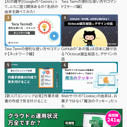
【AIの雑学】Googleの「Gemini」っ
Tera Termの便利な使い方やコマン
て、ふたご座と関係あるの？名前の
ド【サーバ編】
由来を調べてみた！
Tera Termの便利な使い方やコマン
GitHubの「あの猫」は日本に縁があ
ド【ネットワーク編】
る？Octocat誕生秘話と、デザインの
話
【新人ITエンジニア必見】作業手順
Webサイトの「Cookie」の由来は、お
書の作成で気を付けること
菓子ではなく「魔法のクッキー」だっ
た