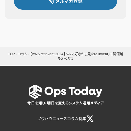
メルマガ登録
TOP
-
コラム
-
【AWS re:Invent 2024】クルマ好きから見たre:Invent,F1開催地
ラスベガス
今日を知り、明日を変えるシステム運用メディア
ノウハウ
ニュース
コラム
特集