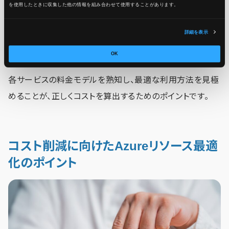
を使用したときに収集した他の情報を組み合わせて使用​​することがあります。
に理解せずにサービスを利用すると、想定していなかったコ
ストが発生し、トータルコストが膨れ上がる原因になりま
詳細を表示
す。
OK
各サービスの料金モデルを熟知し、最適な利用方法を見極
めることが、正しくコストを算出するためのポイントです。
コスト削減に向けたAzureリソース最適
化のポイント