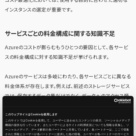
コスト最適化においては、使用する目的に合わせた適切な
インスタンスの選定が重要です。
サービスごとの料金構成に関する知識不足
Azureのコストが膨らむもうひとつの要因として、各サービ
スの料金構成に対する知識不足が挙げられます。
Azureのサービスは多岐にわたり、各サービスごとに異なる
料金体系が存在します。例えば、前述のストレージサービス
では、保存するデータ量だけでなく、データへのアクセス頻
度やデータ転送量にも料金が発生します。
このウェブサイトはCookieを使用します
このサイトではCookieを使用して、ユーザーに合わせたコンテンツの表示、ソーシャルメディア
ネットワークにおいては、データ転送の方向やリージョン間
機能の提供を行っています。またユーザーによるサイトの利用状況についても情報を収集し、ソ
ーシャルメディア、データ解析の各パートナーと共有しています。各パートナーは、ここで収集
の転送がコストを左右します。このような料金構成を十分
された情報とユーザーが各パートナーに提供した他の情報、ユーザーが各パートナーのサービス