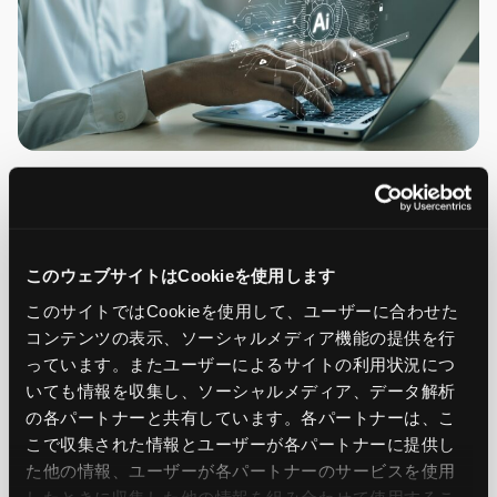
偽メール攻撃の新しい潮流に対抗すべく、Check Point
Software Technologies社は生成AIを使った新しいメール
セキュリティサービスの開発と提供を進めています。
このウェブサイトはCookieを使用します
このサイトではCookieを使用して、ユーザーに合わせた
コンテンツの表示、ソーシャルメディア機能の提供を行
同社が2021年に買収したメールセキュリティサービス
っています。またユーザーによるサイトの利用状況につ
「Avanan」の技術を駆使し、新たに開発しているのが、メー
いても情報を収集し、ソーシャルメディア、データ解析
ルの「スタイル」を学習させることで高度なフィルタリングが
の各パートナーと共有しています。各パートナーは、こ
こで収集された情報とユーザーが各パートナーに提供し
できるセキュリティシステムです。メールの文体や頻繁に言
た他の情報、ユーザーが各パートナーのサービスを使用
及するテーマなどの傾向を判別できるようにすることで、偽
したときに収集した他の情報を組み合わせて使用​​するこ