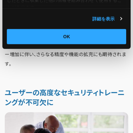
メールと本物のメールを見分けます。
とがあります。
詳細を表示
2023年11月からは日本語での運用もスタートしており、日
本でのこれからの活躍にも期待が集まるところです。現状
OK
はユーザー企業も限定されていることから、今後のユーザ
ー増加に伴い、さらなる精度や機能の拡充にも期待されま
す。
ユーザーの高度なセキュリティトレーニ
ングが不可欠に