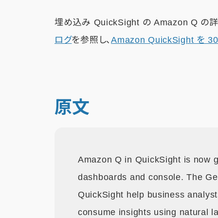
埋め込み QuickSight の Amazon Q
ログ
を参照し、
Amazon QuickSight を
原文
Amazon Q in QuickSight is now g
dashboards and console. The Gen
QuickSight help business analyst
consume insights using natural l