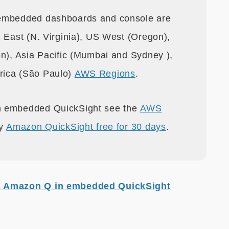
n embedded dashboards and console are
S East (N. Virginia), US West (Oregon),
on), Asia Pacific (Mumbai and Sydney ),
rica (São Paulo)
AWS Regions
.
n embedded QuickSight see the
AWS
ry
Amazon QuickSight free for 30 days
.
s Amazon Q in embedded QuickSight