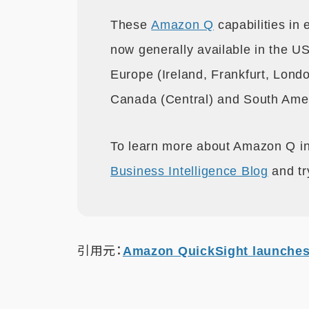
These
Amazon Q
capabilities i
now generally available in the U
Europe (Ireland, Frankfurt, Lond
Canada (Central) and South Ame
To learn more about Amazon Q i
Business Intelligence Blog
and t
引用元：
Amazon QuickSight launche