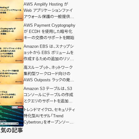
AWS Amplify Hosting が
Web アプリケーションファイ
アウォール保護の一般提供を
発表
AWS Payment Cryptography
が ECDH を使用した暗号化
キーの交換のサポートを開始
Amazon EBS は、スナップシ
ョットから EBS ボリュームを
作成するための追加のリソー
スレベルの権限をサポートす
高スループット、ネットワーク
るようになりました
集約型ワークロード向けの
AWS Outposts ラックの発表
(プレビュー)
Amazon S3 テーブルは、S3
コンソールにテーブルの作成
とクエリのサポートを追加しま
す
トレンドマイクロ、セキュリティ
特化型AIモデル「Trend
Cybertron」をオープンソース
で公開
人気の記事