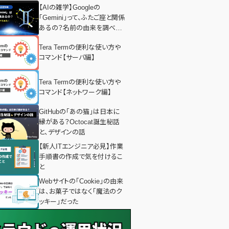
【AIの雑学】Googleの
「Gemini」って、ふたご座と関係
あるの？名前の由来を調べて
みた！
Tera Termの便利な使い方や
コマンド【サーバ編】
Tera Termの便利な使い方や
コマンド【ネットワーク編】
GitHubの「あの猫」は日本に
縁がある？Octocat誕生秘話
と、デザインの話
【新人ITエンジニア必見】作業
手順書の作成で気を付けるこ
と
Webサイトの「Cookie」の由来
は、お菓子ではなく「魔法のク
ッキー」だった