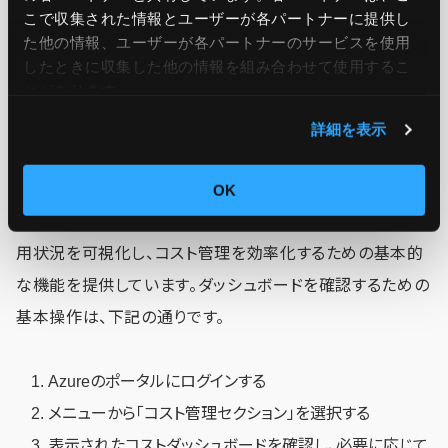
Managementを効果的に活用する必要があります。ここで
こで収集された情報とユーザーが各パートナーに提供し
は、Azure Cost Managementツールの基本操作と、コスト
た他の情報、ユーザーが各パートナーのサービスを使用
をリソースグループやプロジェクト別に分析する方法につい
したときに収集した他の情報を組み合わせて使用​​するこ
とがあります。
て解説します。
詳細を表示
Azure Cost Managementツールの基本操作
OK
Azure Cost Managementツールは、Azure上のリソース利
用状況を可視化し、コスト管理を効率化するための基本的
な機能を提供しています。ダッシュボードを確認するための
基本操作は、下記の通りです。
Azureのポータルにログインする
メニューから「コスト管理セクション」を選択する
表示されたコストダッシュボードを確認し、必要に応じて