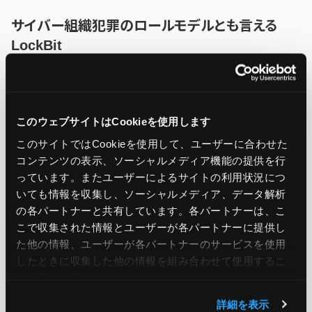
サイバー組織犯罪のロールモデルとも言える
LockBit
LockBitがここまで大規模にランサムウェア攻撃を行えるよ
うになったのは、独自のツール提供ネットワークを構築して
いたことはもちろん、報奨金システムを立ち上げていたこと
このウェブサイトはCookieを使用します
このサイトではCookieを使用して、ユーザーに合わせた
も土台にあります。
コンテンツの表示、ソーシャルメディア機能の提供を行
っています。またユーザーによるサイトの利用状況につ
LockBitが構築した攻撃システムの脆弱性を報告すること
いても情報を収集し、ソーシャルメディア、データ解析
の各パートナーと共有しています。各パートナーは、こ
で、報告者に報奨金を支払うという、近年のIT企業が採用す
こで収集された情報とユーザーが各パートナーに提供し
るホワイトハッカー制度のような仕組みを整備するほど、高
た他の情報、ユーザーが各パートナーのサービスを使用
度で組織的な活動が行われていました。
したときに収集した他の情報を組み合わせて使用​​するこ
とがあります。
今回のLockBit関係者の逮捕により、すでに当局によってサ
詳細を表示