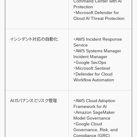
Command Center with AI
Protection
・Microsoft Defender for
Cloud AI Threat Protection
インシデント対応の自動化
・AWS Incident Response
Service
・AWS Systems Manager
Incident Manager
・Google SecOps
・Microsoft Sentinel
・Defender for Cloud
Workflow Automation
AIガバナンスとリスク管理
・AWS Cloud Adoption
Framework for AI
・Amazon SageMaker
Model Governance
・Google Cloud
Governance, Risk, and
Compliance (GRC)