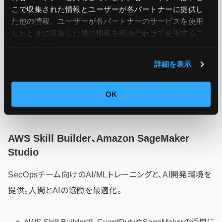
ユースケース
こで収集された情報とユーザーが各パートナーに提供し
た他の情報、ユーザーが各パートナーのサービスを使用
金融機関でのAIモデルのSOX準拠監査
したときに収集した他の情報を組み合わせて使用​​するこ
プライバシー侵害リスクの低減（例: GDPR対応）
とがあります。
詳細を表示
「人材育成とAI協働」に有効なサービス
OK
例
AWS Skill Builder、Amazon SageMaker
Studio
SecOpsチーム向けのAI/MLトレーニングと、AI開発環境を
提供。人間とAIの協働を最適化。