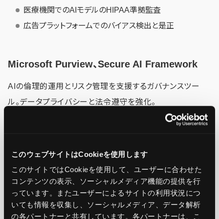
医療機関でのAIモデルのHIPAA準拠監査
広告プラットフォームでのバイアス検出と是正
Microsoft Purview、Secure AI Framework
AIの倫理的運用とリスク管理を支援するガバナンスツー
ル。データプライバシーと法令遵守を強化。
Microsoft Purviewで、AIデータセットの機密性評価とア
クセス制御
このウェブサイトはCookieを使用します
MITRE ATLASやOWASP Generative AIリスクフレーム
このサイトではCookieを使用して、ユーザーに合わせた
ワークに基づくリスク評価
コンテンツの表示、ソーシャルメディア機能の提供を行
っています。またユーザーによるサイトの利用状況につ
レッドチームテストで、AIモデルの脆弱性を検証
いても情報を収集し、ソーシャルメディア、データ解析
の各パートナーと共有しています。各パートナーは、こ