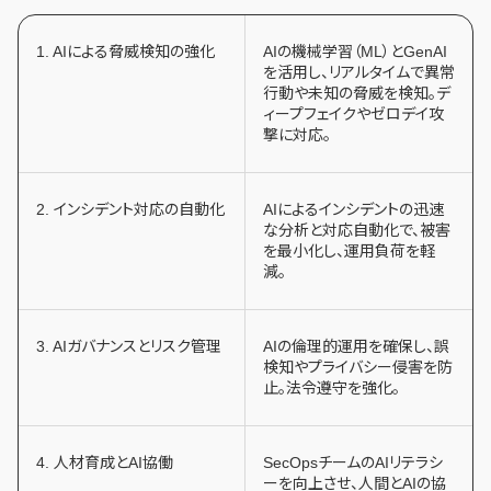
1. AIによる脅威検知の強化
AIの機械学習（ML）とGenAI
を活用し、リアルタイムで異常
行動や未知の脅威を検知。デ
ィープフェイクやゼロデイ攻
撃に対応。
2. インシデント対応の自動化
AIによるインシデントの迅速
な分析と対応自動化で、被害
を最小化し、運用負荷を軽
減。
3. AIガバナンスとリスク管理
AIの倫理的運用を確保し、誤
検知やプライバシー侵害を防
止。法令遵守を強化。
4. 人材育成とAI協働
SecOpsチームのAIリテラシ
ーを向上させ、人間とAIの協