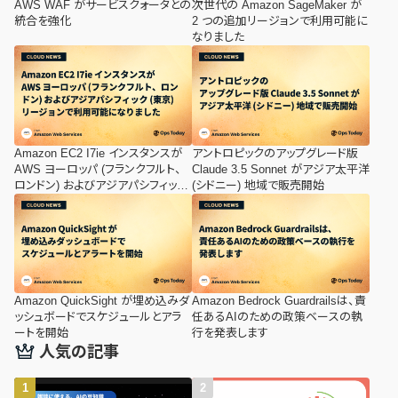
AWS WAF がサービスクォータとの
次世代の Amazon SageMaker が
統合を強化
2 つの追加リージョンで利用可能に
なりました
Amazon EC2 I7ie インスタンスが
アントロピックのアップグレード版
AWS ヨーロッパ (フランクフルト、
Claude 3.5 Sonnet がアジア太平洋
ロンドン) およびアジアパシフィック
(シドニー) 地域で販売開始
(東京) リージョンで利用可能になり
ました
Amazon QuickSight が埋め込みダ
Amazon Bedrock Guardrailsは、責
ッシュボードでスケジュールとアラ
任あるAIのための政策ベースの執
ートを開始
行を発表します
人気の記事