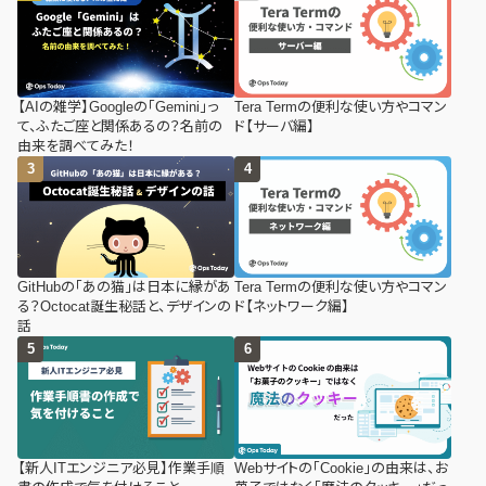
【AIの雑学】Googleの「Gemini」っ
Tera Termの便利な使い方やコマン
て、ふたご座と関係あるの？名前の
ド【サーバ編】
由来を調べてみた！
GitHubの「あの猫」は日本に縁があ
Tera Termの便利な使い方やコマン
る？Octocat誕生秘話と、デザインの
ド【ネットワーク編】
話
【新人ITエンジニア必見】作業手順
Webサイトの「Cookie」の由来は、お