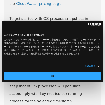
the
CloudWatch pricing page
.
To get started with OS process snapshots in
Database Insights, ensure you have
enabled
RDS Enhanced
このウェブサイトはCookieを使用します
このサイトではCookieを使用して、ユーザーに合わせたコンテンツの表示、ソーシャルメディア
Monitoring
and
Database Insights Advanced
機能の提供を行っています。またユーザーによるサイトの利用状況についても情報を収集し、ソ
ーシャルメディア、データ解析の各パートナーと共有しています。各パートナーは、ここで収集
mode
. From the Database Instance dashboard,
された情報とユーザーが各パートナーに提供した他の情報、ユーザーが各パートナーのサービス
を使用したときに収集した他の情報を組み合わせて使用​​することがあります。
navigate to Database Telemetry and click on
the OS processes tab. To correlate OS process
詳細を表示
metrics with database load, click on any data
OK
point on the database load chart, and a
snapshot of OS processes will populate
accordingly with key metrics per running
process for the selected timestamp.