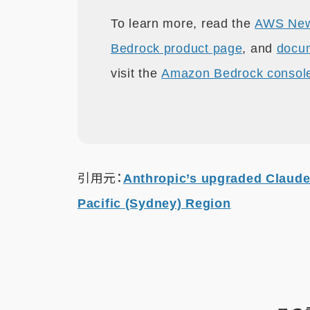
To learn more, read the
AWS New
Bedrock product page
, and
docu
visit the
Amazon Bedrock consol
引用元：
Anthropic’s upgraded Claude 
Pacific (Sydney) Region