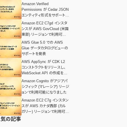
Amazon Verified
Permissions が Cedar JSON
エンティティ形式をサポートす
るようになりました
Amazon EC2 C7gd インスタ
ンスが AWS GovCloud (米国
東部) リージョンで利用可能
になりました
AWS Glue 5.0 での AWS
Glue データカタログビューの
サポートを発表
AWS AppSync が CDK L2
コンストラクトをリリースし、
WebSocket API の作成を簡
素化
Amazon Cognito がアジアパ
シフィック (マレーシア) リージ
ョンで利用可能になりました
Amazon EC2 C7g インスタン
スが AWS カナダ西部 (カル
ガリー) リージョンで利用可能
になりました
人気の記事