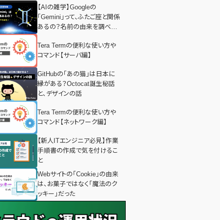
【AIの雑学】Googleの
「Gemini」って、ふたご座と関係
あるの？名前の由来を調べて
みた！
Tera Termの便利な使い方や
コマンド【サーバ編】
GitHubの「あの猫」は日本に
縁がある？Octocat誕生秘話
と、デザインの話
Tera Termの便利な使い方や
コマンド【ネットワーク編】
【新人ITエンジニア必見】作業
手順書の作成で気を付けるこ
と
Webサイトの「Cookie」の由来
は、お菓子ではなく「魔法のク
ッキー」だった