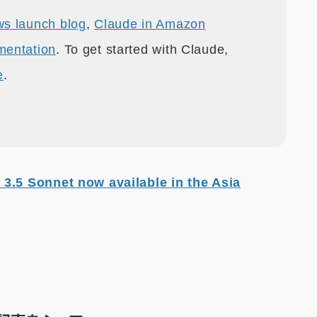
s launch blog
,
Claude in Amazon
mentation
. To get started with Claude,
e
.
3.5 Sonnet now available in the Asia