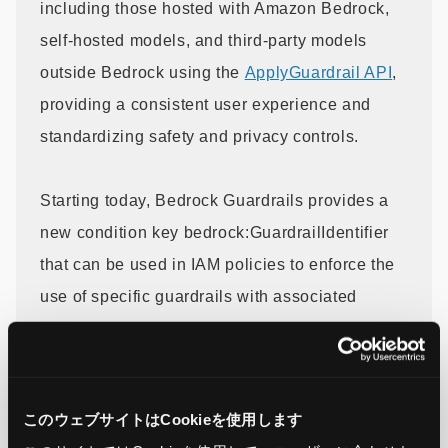
including those hosted with Amazon Bedrock,
self-hosted models, and third-party models
outside Bedrock using the
ApplyGuardrail API
,
providing a consistent user experience and
standardizing safety and privacy controls.
Starting today, Bedrock Guardrails provides a
new condition key bedrock:GuardrailIdentifier
that can be used in IAM policies to enforce the
use of specific guardrails with associated
policies. This new condition key can be applied
on all Bedrock Invoke and Converse APIs. If the
guardrail configured in your IAM policy does not
このウェブサイトはCookieを使用します
match the specified guardrail, the request will