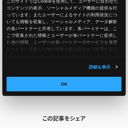
このサイトではCookieを使用して、ユーザーに合わせた
be rejected, ensuring compliance with the
コンテンツの表示、ソーシャルメディア機能の提供を行
responsible AI policies of the organization.
っています。またユーザーによるサイトの利用状況につ
いても情報を収集し、ソーシャルメディア、データ解析
の各パートナーと共有しています。各パートナーは、こ
IAM policy-based enforcement to comply with
こで収集された情報とユーザーが各パートナーに提供し
responsible AI policies is now available in all
た他の情報、ユーザーが各パートナーのサービスを使用
AWS regions where Bedrock Guardrails is
したときに収集した他の情報を組み合わせて使用​​するこ
とがあります。
supported today.
詳細を表示
引用元：
Amazon Bedrock Guardrails announces
OK
policy based enforcement for responsible AI
この記事をシェア