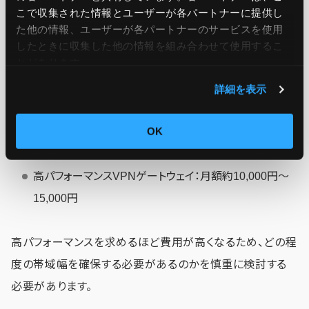
こで収集された情報とユーザーが各パートナーに提供し
VPNゲートウェイは、オンプレミス環境とAzureを接続し、
た他の情報、ユーザーが各パートナーのサービスを使用
安全な通信を確保するために使用されます。帯域幅に応じ
したときに収集した他の情報を組み合わせて使用​​するこ
とがあります。
て価格が設定されています。
詳細を表示
基本VPNゲートウェイ：月額約1,000円〜1,500円
OK
スタンダードVPNゲートウェイ：月額約3,000円〜6,000
円
高パフォーマンスVPNゲートウェイ：月額約10,000円〜
15,000円
高パフォーマンスを求めるほど費用が高くなるため、どの程
度の帯域幅を確保する必要があるのかを慎重に検討する
必要があります。