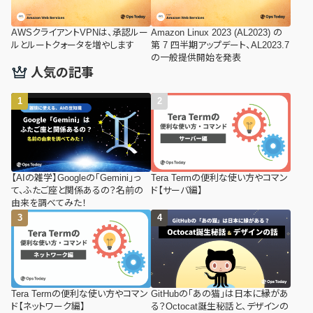
AWSクライアントVPNは、承認ルー
Amazon Linux 2023 (AL2023) の
ルとルートクォータを増やします
第 7 四半期アップデート、AL2023.7
の一般提供開始を発表
人気の記事
【AIの雑学】Googleの「Gemini」っ
Tera Termの便利な使い方やコマン
て、ふたご座と関係あるの？名前の
ド【サーバ編】
由来を調べてみた！
Tera Termの便利な使い方やコマン
GitHubの「あの猫」は日本に縁があ
ド【ネットワーク編】
る？Octocat誕生秘話と、デザインの