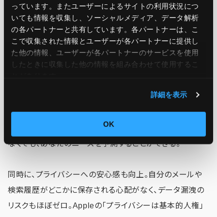
っています。またユーザーによるサイトの利用状況につ
いても情報を収集し、ソーシャルメディア、データ解析
ユーザーへのメリット：安心と賢さの両
の各パートナーと共有しています。各パートナーは、こ
立
こで収集された情報とユーザーが各パートナーに提供し
た他の情報、ユーザーが各パートナーのサービスを使用
したときに収集した他の情報を組み合わせて使用​​するこ
この技術が私たちの生活にどう影響するのか？ まず、Apple
とがあります。
Intelligenceの新機能が、より直感的で自然な体験を提供
詳細を表示
する。たとえば、Siriがユーザーの意図をより正確に理解し
たり、メールの自動返信が驚くほど「自分らしい」文面にな
OK
ったり。合成データのおかげで、AIはあなたのデータを知ら
なくても、あなたのニーズを予測することができる。
同時に、プライバシーへの安心感も向上。自分のメールや
検索履歴がどこかに保存される心配がなく、データ漏洩の
リスクもほぼゼロ。Appleの「プライバシーは基本的人権」