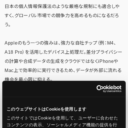
日本の個人情報保護法のような厳格な規制にも適合しや
すく、グローバル市場での競争力を高めるものになるだろ
う。
Appleのもう一つの強みは、強力な自社チップ（例：M4、
A18 Pro）を活用したデバイス上処理だ。差分プライバシー
の計算や合成データの生成をクラウドではなくiPhoneや
Mac上で効率的に実行できるため、データが外部に流れる
機会を最小限に抑える。
競合他社の多くがクラウド依存型であるのに対し、Appleの
「ローカルAI」はスピードとセキュリティの両方で優位性を
このウェブサイトはCookieを使用します
持つだろう。
このサイトではCookieを使用して、ユーザーに合わせた
コンテンツの表示、ソーシャルメディア機能の提供を行