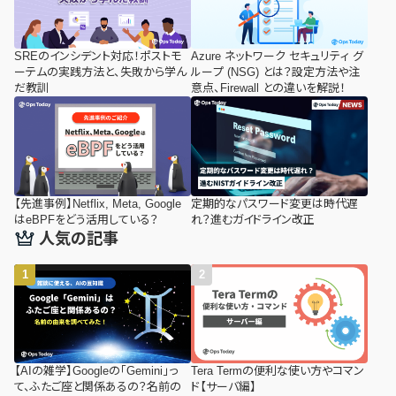
SREのインシデント対応！ポストモ
Azure ネットワーク セキュリティ グ
ーテムの実践方法と、失敗から学ん
ループ (NSG) とは？設定方法や注
だ教訓
意点、Firewall との違いを解説！
【先進事例】Netflix, Meta, Google
定期的なパスワード変更は時代遅
はeBPFをどう活用している？
れ？進むガイドライン改正
人気の記事
【AIの雑学】Googleの「Gemini」っ
Tera Termの便利な使い方やコマン
て、ふたご座と関係あるの？名前の
ド【サーバ編】