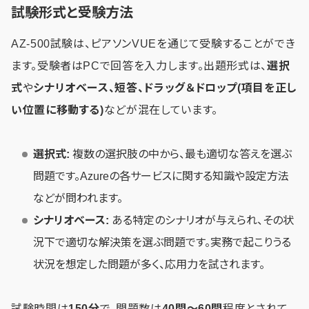
試験形式と受験方法
AZ-500試験は、ピアソンVUEを通じて受験することができ
ます。受験者はPCで回答を入力します。出題形式は、
選択
式
や
シナリオベース、短答、ドラッグ＆ドロップ(項目を正し
い位置に移動する)
などが混在しています。
選択式:
複数の選択肢の中から、最も適切な答えを選ぶ
問題です。Azureの各サービスに関する知識や設定方法
などが問われます。
シナリオベース:
ある特定のシナリオが与えられ、その状
況下で適切な解決策を選ぶ問題です。実務で起こりうる
状況を想定した問題が多く、応用力を試されます。
試験時間は
150分
で、問題数は
40問～60問
程度とされて