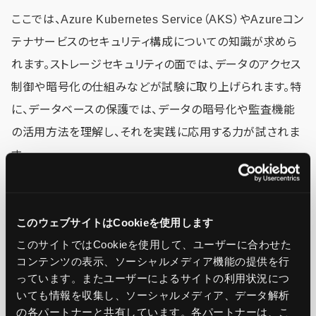
ここでは、Azure Kubernetes Service（AKS）やAzureコン
テナサービスのセキュリティ構成についての知識が求めら
れます。ストレージセキュリティの面では、データのアクセス
制御や暗号化の仕組みなどが試験に取り上げられます。特
に、データベースの保護では、データの暗号化や監査機能
の活用方法を理解し、それを実践に応用する力が試されま
す。
この分野では、実際にAzure上で構成を試し、どの施策が
このウェブサイトはCookieを使用します
どのようにセキュリティを強化するかを体感することが重要
このサイトではCookieを使用して、ユーザーに合わせた
です。暗号化に関する設定（TDE、Always Encrypted）につ
コンテンツの表示、ソーシャルメディア機能の提供を行
いては、特に深い理解が必要となるため、重点的に学習す
っています。またユーザーによるサイトの利用状況につ
ることをお勧めします。
いても情報を収集し、ソーシャルメディア、データ解析
の各パートナーと共有しています。各パートナーは、こ