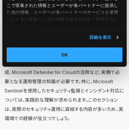
こで収集された情報とユーザーが各パートナーに提供し
セキュリティオペレーションの管理
た他の情報、ユーザーが各パートナーのサービスを使用
したときに収集した他の情報を組み合わせて使用​​するこ
とがあります。
最後の分野は、セキュリティの監視、脅威への対応、セキュ
リティ態勢の管理など、日々のセキュリティオペレーション
詳細を表示
に関する内容です。
OK
Azure Policyを使用したセキュリティ管理、Key Vaultの構
成、Microsoft Defender for Cloudの活用など、実務で必
要となる運用管理の知識が必要です。特に、Microsoft
Sentinelを使用したセキュリティ監視とインシデント対応に
ついては、実践的な理解が求められます。このセクション
は、実際のセキュリティ運用に直結する内容が多いため、実
環境での経験が役立つでしょう。