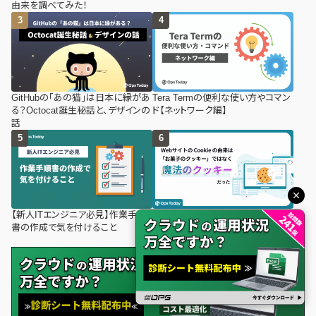
由来を調べてみた！
GitHubの「あの猫」は日本に縁があ
Tera Termの便利な使い方やコマン
る？Octocat誕生秘話と、デザインの
ド【ネットワーク編】
話
【新人ITエンジニア必見】作業手順
Webサイトの「Cookie」の由来は、お
書の作成で気を付けること
菓子ではなく「魔法のクッキー」だっ
た