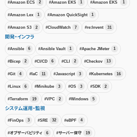
#Amazon ECS
2
#Amazon EKS
1
#Amazon EKS
1
#Amazon Lex
1
#Amazon QuickSight
1
#Amazon S3
2
#CloudWatch
7
#re:Invent
31
開発・インフラ
#Ansible
6
#Ansible Vault
1
#Apache JMeter
1
#Bicep
2
#CI/CD
6
#CLI
2
#Checkov
13
#Git
4
#IaC
11
#Javascript
3
#Kubernetes
16
#Linux
6
#Minikube
3
#OS
3
#SDK
2
#Terraform
19
#VPC
2
#Windows
5
システム運用・監視
#FinOps
3
#SRE
32
#eBPF
4
#オブザーバビリティ
6
#サーバー保守
19