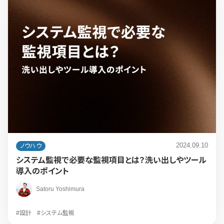
2024.09.10
ノウハウ
システム監視で必要な監視項目とは？洗い出しやツール
導入のポイント
Satoru Yoshimura
#設計
#システム監視