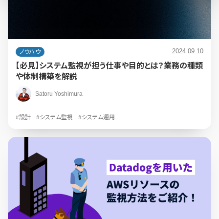
2024.09.10
ノウハウ
【必見】システム監視が担う仕事や目的とは？業務の種類
や体制構築を解説
Satoru Yoshimura
#設計
#システム監視
#システム運用