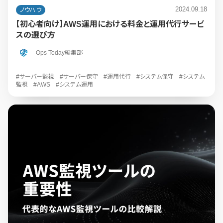
2024.09.18
ノウハウ
【初心者向け】AWS運用における料金と運用代行サービ
スの選び方
Ops Today編集部
#サーバー監視
#サーバー保守
#運用代行
#システム保守
#システム
監視
#AWS
#システム運用