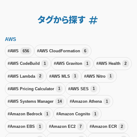
タグから探す
AWS
#AWS
656
#AWS CloudFormation
6
#AWS CodeBuild
1
#AWS Graviton
1
#AWS Health
2
#AWS Lambda
2
#AWS MLS
1
#AWS Nitro
1
#AWS Pricing Calculator
1
#AWS SES
1
#AWS Systems Manager
14
#Amazon Athena
1
#Amazon Bedrock
1
#Amazon Cognito
1
#Amazon EBS
1
#Amazon EC2
7
#Amazon ECR
2