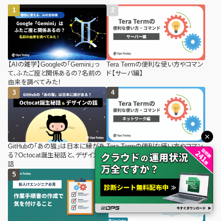
【AIの雑学】Googleの「Gemini」っ
Tera Termの便利な使い方やコマン
て、ふたご座と関係あるの？名前の
ド【サーバ編】
由来を調べてみた！
GitHubの「あの猫」は日本に縁があ
Tera Termの便利な使い方やコマン
る？Octocat誕生秘話と、デザインの
ド【ネットワーク編】
話