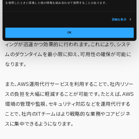
を使用したときに収集した他の情報を組み合わせて使用​​することがあります。
なメリットを享受できます。
詳細を表示
まず、専門知識と経験を持ったプロフェッショナルによる運
OK
用が行われるため、AWS環境の最適化やトラブルシューテ
ィングが迅速かつ効果的に行われます。これにより、システ
ムのダウンタイムを最小限に抑え、可用性の確保が可能に
なります。
また、AWS運用代行サービスを利用することで、社内リソー
スの負担を大幅に軽減することが可能です。たとえば、AWS
環境の管理や監視、セキュリティ対応などを運用代行する
ことで、社内のITチームはより戦略的な業務やコアビジネ
スに集中できるようになります。