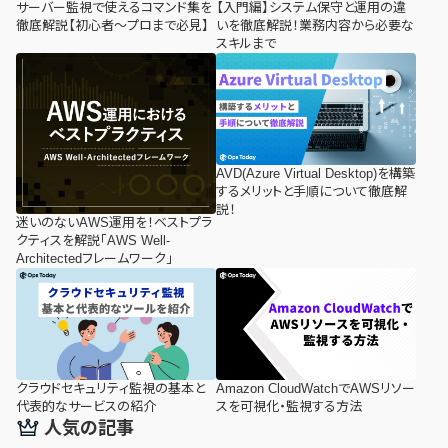
サーバー監視で使えるコマンド集を
【入門編】システム保守と運用の違
徹底解説【初心者～プロまで必見】
いを徹底解説！業務内容から必要な
スキルまで
AVD(Azure Virtual Desktop)を構築
するメリットと手順について徹底解
説！
迷いのないAWS運用を！ベストプラ
クティスを解説「AWS Well-
Architectedフレームワーク」
クラウドセキュリティ監視の基本と
Amazon CloudWatchでAWSリソー
代表的なサービスの紹介
スを可視化・監視する方法
人気の記事