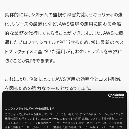
具体的には、システムの監視や障害対応、セキュリティの強
化、リソースの最適化など、AWS環境の運用に関わる全般
的な業務を代行してもらうことができます。また、AWSに精
通したプロフェッショナルが担当するため、常に最新のベス
トプラクティスに基づいた運用が行われ、トラブルを未然に
防ぐことが期待できます。
これにより、企業にとってAWS運用の効率化とコスト削減
を図るための強力なツールとなるでしょう。
このウェブサイトはCookieを使用します
AWS運用代行サービスを利用するメリット
このサイトではCookieを使用して、ユーザーに合わせたコンテンツの表示、ソーシャルメディア
機能の提供を行っています。またユーザーによるサイトの利用状況についても情報を収集し、ソ
ーシャルメディア、データ解析の各パートナーと共有しています。各パートナーは、ここで収集
AWS運用代行サービスを利用することで、企業はさまざま
された情報とユーザーが各パートナーに提供した他の情報、ユーザーが各パートナーのサービス