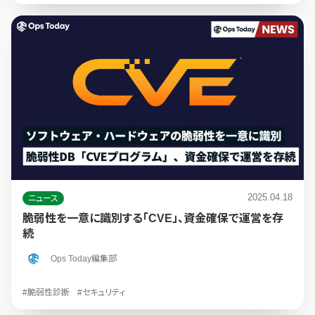
2025.04.18
ニュース
脆弱性を一意に識別する「CVE」、資金確保で運営を存
続
Ops Today編集部
#脆弱性診断
#セキュリティ