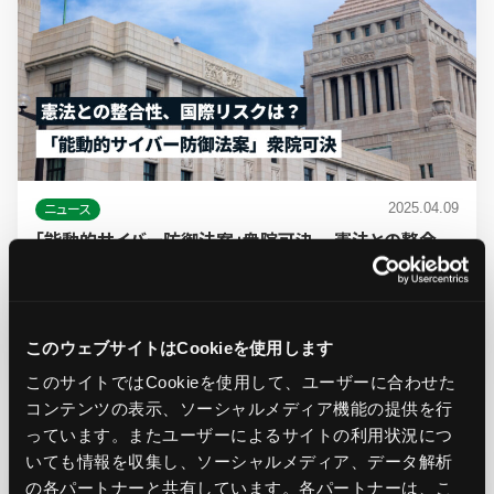
2025.04.09
ニュース
「能動的サイバー防御法案」衆院可決 ─ 憲法との整合
性、国際リスクは？
Ops Today編集部
このウェブサイトはCookieを使用します
#クラウドセキュリティ
#サイバー攻撃
#セキュリティ
このサイトではCookieを使用して、ユーザーに合わせた
コンテンツの表示、ソーシャルメディア機能の提供を行
っています。またユーザーによるサイトの利用状況につ
いても情報を収集し、ソーシャルメディア、データ解析
の各パートナーと共有しています。各パートナーは、こ