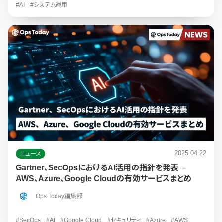
#AI
#システム運用
2025.04.22
ニュース
Gartner、SecOpsにおけるAI活用の指針を発表 ─
AWS、Azure、Google Cloudの有効サービスまとめ
Ops Today編集部
#SecOps
#AI
#Google Cloud
#セキュリティ
#Azure
#AWS