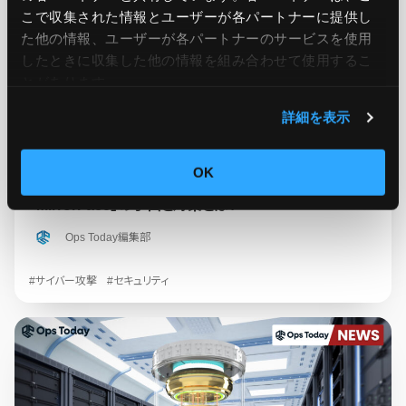
こで収集された情報とユーザーが各パートナーに提供し
た他の情報、ユーザーが各パートナーのサービスを使用
したときに収集した他の情報を組み合わせて使用​​するこ
とがあります。
詳細を表示
2025.04.07
ニュース
OK
警視庁による注意喚起が話題に サイバー攻撃グループ
「MirrorFace」の手口と対策とは？
Ops Today編集部
#サイバー攻撃
#セキュリティ