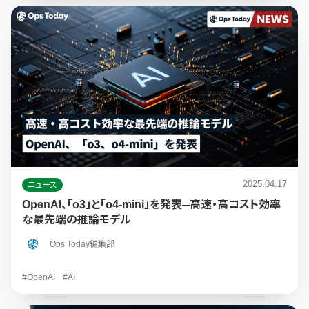
2025.04.17
ニュース
OpenAI、「o3」と「o4-mini」を発表─高速・高コスト効率
な最先端の推論モデル
Ops Today編集部
#OpenAI
#AI