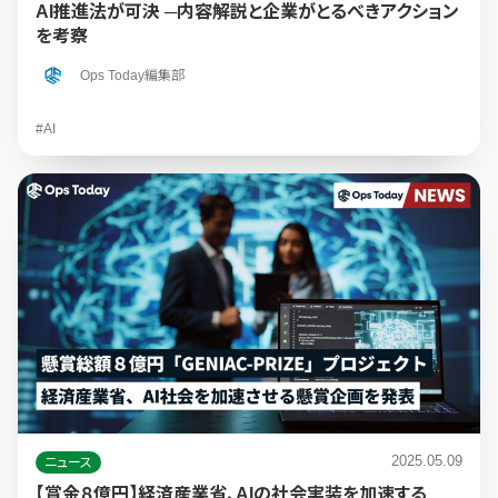
AI推進法が可決 ─内容解説と企業がとるべきアクション
を考察
Ops Today編集部
#AI
2025.05.09
ニュース
【賞金８億円】経済産業省、AIの社会実装を加速する