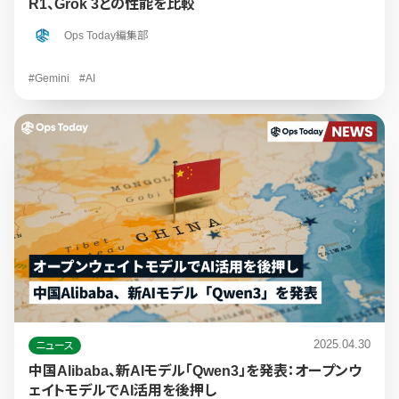
R1、Grok 3との性能を比較
Ops Today編集部
#Gemini
#AI
2025.04.30
ニュース
中国Alibaba、新AIモデル「Qwen3」を発表：オープンウ
ェイトモデルでAI活用を後押し