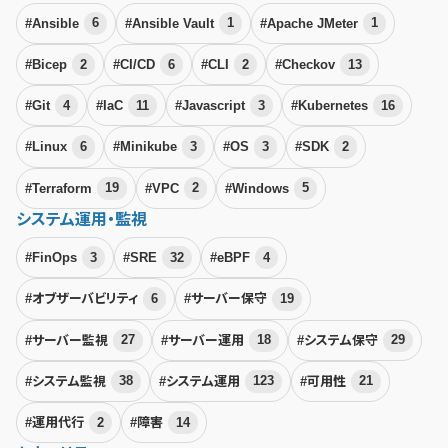
#Ansible
6
#Ansible Vault
1
#Apache JMeter
1
#Bicep
2
#CI/CD
6
#CLI
2
#Checkov
13
#Git
4
#IaC
11
#Javascript
3
#Kubernetes
16
#Linux
6
#Minikube
3
#OS
3
#SDK
2
#Terraform
19
#VPC
2
#Windows
5
システム運用・監視
#FinOps
3
#SRE
32
#eBPF
4
#オブザーバビリティ
6
#サーバー保守
19
#サーバー監視
27
#サーバー運用
18
#システム保守
29
#システム監視
38
#システム運用
123
#可用性
21
#運用代行
2
#障害
14