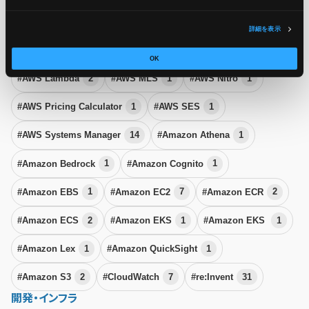
#AWS
656
#AWS CloudFormation
6
詳細を表示
#AWS CodeBuild
1
#AWS Graviton
1
#AWS Health
2
OK
#AWS Lambda
2
#AWS MLS
1
#AWS Nitro
1
#AWS Pricing Calculator
1
#AWS SES
1
#AWS Systems Manager
14
#Amazon Athena
1
#Amazon Bedrock
1
#Amazon Cognito
1
#Amazon EBS
1
#Amazon EC2
7
#Amazon ECR
2
#Amazon ECS
2
#Amazon EKS
1
#Amazon EKS
1
#Amazon Lex
1
#Amazon QuickSight
1
#Amazon S3
2
#CloudWatch
7
#re:Invent
31
開発・インフラ