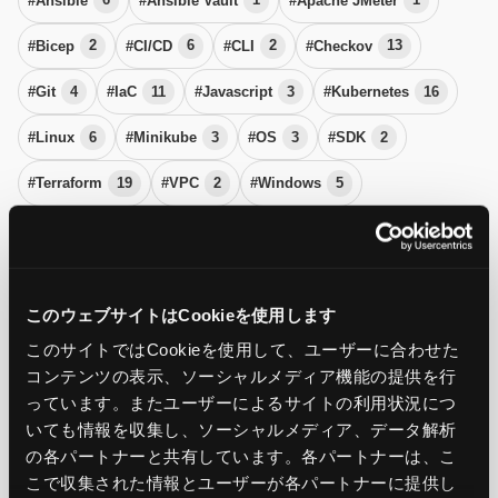
#Bicep
2
#CI/CD
6
#CLI
2
#Checkov
13
#Git
4
#IaC
11
#Javascript
3
#Kubernetes
16
#Linux
6
#Minikube
3
#OS
3
#SDK
2
#Terraform
19
#VPC
2
#Windows
5
システム運用・監視
#FinOps
3
#SRE
32
#eBPF
4
#オブザーバビリティ
6
#サーバー保守
19
このウェブサイトはCookieを使用します
このサイトではCookieを使用して、ユーザーに合わせた
#サーバー監視
27
#サーバー運用
18
#システム保守
29
コンテンツの表示、ソーシャルメディア機能の提供を行
#システム監視
38
#システム運用
123
#可用性
21
っています。またユーザーによるサイトの利用状況につ
いても情報を収集し、ソーシャルメディア、データ解析
#運用代行
2
#障害
14
の各パートナーと共有しています。各パートナーは、こ
セキュリティ
こで収集された情報とユーザーが各パートナーに提供し