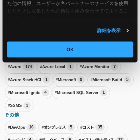
た他の情報、ユーザーが各パートナーのサービスを使用
#ASM
1
#DDoS攻撃
2
#NSG
1
#SecOps
13
したときに収集した他の情報を組み合わせて使用​​するこ
とがあります。
#クラウドセキュリティ
20
#サイバー攻撃
50
詳細を表示
#セキュリティ
166
#ランサムウェア
6
#リスク管理
21
#脆弱性診断
5
OK
Microsoft Azure
#Azure
174
#Azure Local
1
#Azure Monitor
7
#Azure Stack HCI
1
#Microsoft
9
#Microsoft Build
5
#Microsoft Ignite
4
#Microsoft SQL Server
1
#SSMS
1
その他
#DevOps
16
#オンプレミス
5
#コスト
35
#コマンド
4
#データベース
5
#ベストプラクティス
17