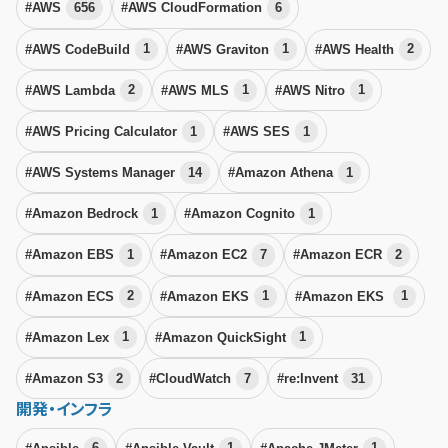
#AWS
656
#AWS CloudFormation
6
#AWS CodeBuild
1
#AWS Graviton
1
#AWS Health
2
#AWS Lambda
2
#AWS MLS
1
#AWS Nitro
1
#AWS Pricing Calculator
1
#AWS SES
1
#AWS Systems Manager
14
#Amazon Athena
1
#Amazon Bedrock
1
#Amazon Cognito
1
#Amazon EBS
1
#Amazon EC2
7
#Amazon ECR
2
#Amazon ECS
2
#Amazon EKS
1
#Amazon EKS
1
#Amazon Lex
1
#Amazon QuickSight
1
#Amazon S3
2
#CloudWatch
7
#re:Invent
31
開発・インフラ
#Ansible
6
#Ansible Vault
1
#Apache JMeter
1