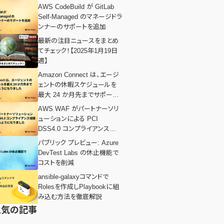
AWS CodeBuild が GitLab
Self-Managed のマネージドラ
ンナーのサポートを追加
最新の注目ニュースをまとめ
てチェック！【2025年1月19日
週】
Amazon Connect は、エージ
ェントの休暇スケジュールを
最大 24 か月先までサポート
するようになりました
AWS WAF がパートナーソリ
ューションによる PCI
DSS4.0 コンプライアンス保
護をサポートするようになりま
パブリック プレビュー: Azure
した
DevTest Labs の休止機能で
コストを削減
ansible-galaxyコマンドで
Rolesを作成しPlaybookに組
み込む方法を徹底解説
人気の記事