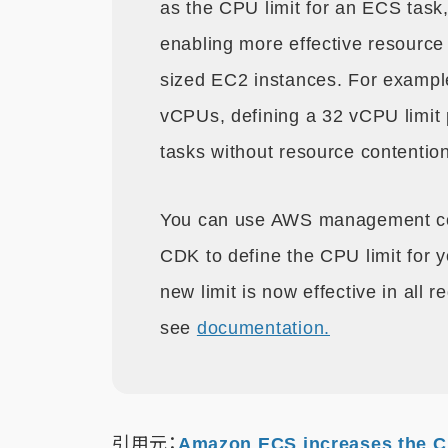
as the CPU limit for an ECS task
enabling more effective resource 
sized EC2 instances. For example
vCPUs, defining a 32 vCPU limit 
tasks without resource contentio
You can use AWS management con
CDK to define the CPU limit for 
new limit is now effective in all 
see
documentation.
引用元：
Amazon ECS increases the CP