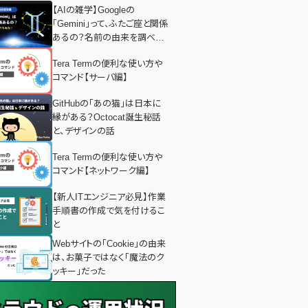
【AIの雑学】Googleの
「Gemini」って、ふたご座と関係
あるの？名前の由来を調べて
みた！
Tera Termの便利な使い方や
コマンド【サーバ編】
GitHubの「あの猫」は日本に
縁がある？Octocat誕生秘話
と、デザインの話
Tera Termの便利な使い方や
コマンド【ネットワーク編】
【新人ITエンジニア必見】作業
手順書の作成で気を付けるこ
と
Webサイトの「Cookie」の由来
は、お菓子ではなく「魔法のク
ッキー」だった