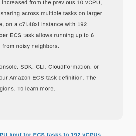
, increased from the previous 10 vCPU,
sharing across multiple tasks on larger
, on a c7i.48xl instance with 192
per ECS task allows running up to 6
n from noisy neighbors.
sole, SDK, CLI, CloudFormation, or
your Amazon ECS task definition. The
regions. To learn more,
U limit for ECS tasks to 192 vCPUs