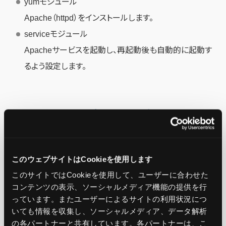
yumモジュール
Apache（httpd）をインストールします。
serviceモジュール
Apacheサービスを起動し、再起動後も自動的に起動す
るよう設定します。
Roles内でテンプレートを追加する
テンプレートを使用して、Apacheの設定ファイルやHTML
ページを動的に生成します。templates/index.html.j2 を作
このウェブサイトはCookieを使用します
成します。
このサイトではCookieを使用して、ユーザーに合わせた
コンテンツの表示、ソーシャルメディア機能の提供を行
っています。またユーザーによるサイトの利用状況につ
いても情報を収集し、ソーシャルメディア、データ解析
touch templates/index.html.j2
の各パートナーと共有しています。各パートナーは、こ