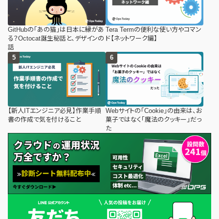
GitHubの「あの猫」は日本に縁があ
Tera Termの便利な使い方やコマン
る？Octocat誕生秘話と、デザインの
ド【ネットワーク編】
話
【新人ITエンジニア必見】作業手順
Webサイトの「Cookie」の由来は、お
書の作成で気を付けること
菓子ではなく「魔法のクッキー」だっ
た