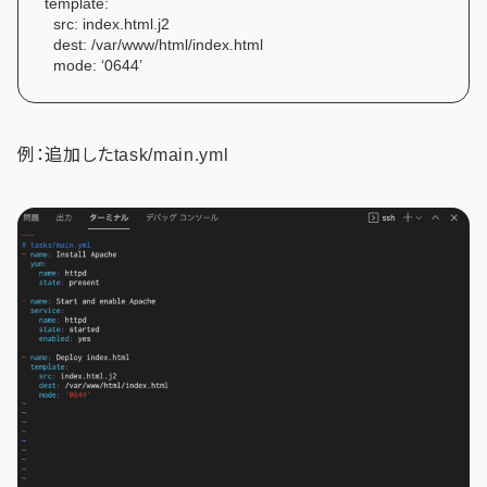
template:
src: index.html.j2
dest: /var/www/html/index.html
mode: ‘0644’
例：追加したtask/main.yml