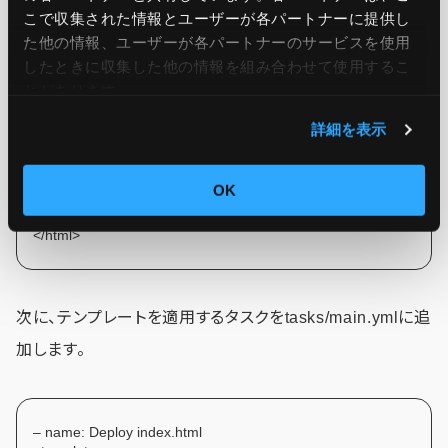
こで収集された情報とユーザーが各パートナーに提供し
た他の情報、ユーザーが各パートナーのサービスを使用
以下の内容を記述します。
したときに収集した他の情報を組み合わせて使用​​するこ
とがあります。
詳細を表示
<html>
<head><title>{{ server_name }}</title></head>
<body>
OK
<h1>Welcome to {{ server_name }}</h1>
</body>
</html>
次に、テンプレートを適用するタスクをtasks/main.ymlに追
加します。
– name: Deploy index.html