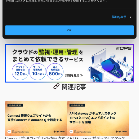
を使用したときに収集した他の情報を組み合わせて使用​​することがあります。
24時間365日のシステム運用監視サービス「JIG-SAW OPS」
を提供する、JIG-SAW株式会社のOps Today編集部です。 サ
詳細を表示
ーバー運用監視実績50,000台の実績をもとに、システム運用
OK
監視に役立つ情報をお届けします！
関連記事
Connect 管理ウェブサイトから直接
API Gateway がデュアルスタック