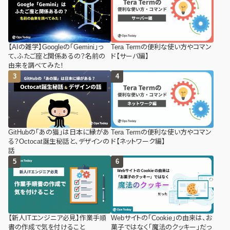
【AIの雑学】Googleの「Gemini」っ
Tera Termの便利な使い方やコマン
て、ふたご座と関係あるの？名前の
ド【サーバ編】
由来を調べてみた！
GitHubの「あの猫」は日本に縁があ
Tera Termの便利な使い方やコマン
る？Octocat誕生秘話と、デザインの
ド【ネットワーク編】
話
【新人ITエンジニア必見】作業手順
Webサイトの「Cookie」の由来は、お
書の作成で気を付けること
菓子ではなく「魔法のクッキー」だっ