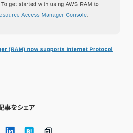
 To get started with using AWS RAM to
source Access Manager Console
.
r (RAM) now supports Internet Protocol
記事をシェア