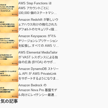
AWS Step Functions は
AWS アカウントごとに
100,000 個のステートマシン
とアクティビティをサポートす
Amazon Redshift が新しいウ
るようになりました
ェアハウス向けの強化された
デフォルトのセキュリティ設定
を発表
Amazon Keyspaces がマル
チリージョンレプリケーション
を拡張し、すべての AWS リー
ジョンをサポート
AWS Elemental MediaTailor
が VAST レスポンスによる独
自の広告 (BYOA) のサポート
を開始
Amazon DynamoDB ストリー
ム API が AWS PrivateLink
をサポートするようになりまし
た
Amazon Bedrock の
Amazon Nova Pro 基盤モデ
ル向けにレイテンシー最適化
推論を発表
人気の記事