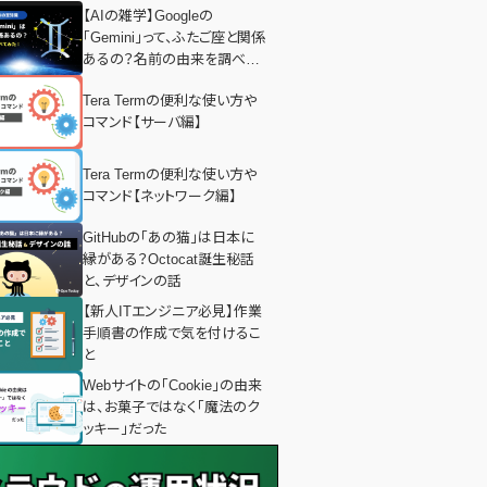
【AIの雑学】Googleの
「Gemini」って、ふたご座と関係
あるの？名前の由来を調べて
みた！
Tera Termの便利な使い方や
コマンド【サーバ編】
Tera Termの便利な使い方や
コマンド【ネットワーク編】
GitHubの「あの猫」は日本に
縁がある？Octocat誕生秘話
と、デザインの話
【新人ITエンジニア必見】作業
手順書の作成で気を付けるこ
と
Webサイトの「Cookie」の由来
は、お菓子ではなく「魔法のク
ッキー」だった