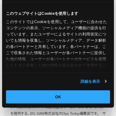
引用元：
Amazon Bedrock Custom Model Import
introduces real-time cost transparency
このウェブサイトはCookieを使用します
このサイトではCookieを使用して、ユーザーに合わせた
コンテンツの表示、ソーシャルメディア機能の提供を行
この記事をシェア
っています。またユーザーによるサイトの利用状況につ
いても情報を収集し、ソーシャルメディア、データ解析
の各パートナーと共有しています。各パートナーは、こ
こで収集された情報とユーザーが各パートナーに提供し
た他の情報、ユーザーが各パートナーのサービスを使用
したときに収集した他の情報を組み合わせて使用​​するこ
とがあります。
詳細を表示
Ops Today編集部
もっと読む
OK
24時間365日のシステム運用監視サービス「JIG-SAW OPS」
を提供する、JIG-SAW株式会社のOps Today編集部です。 サ