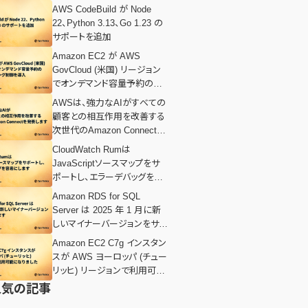
AWS CodeBuild が Node
22、Python 3.13、Go 1.23 の
サポートを追加
Amazon EC2 が AWS
GovCloud (米国) リージョン
でオンデマンド容量予約のプ
ロビジョニング制御を導入
AWSは、強力なAIがすべての
顧客との相互作用を改善する
次世代のAmazon Connectを
発表します
CloudWatch Rumは
JavaScriptソースマップをサ
ポートし、エラーデバッグを容
易にします
Amazon RDS for SQL
Server は 2025 年 1 月に新
しいマイナーバージョンをサポ
ートします
Amazon EC2 C7g インスタン
スが AWS ヨーロッパ (チュー
リッヒ) リージョンで利用可能
になりました
人気の記事