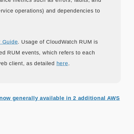
ance metrics such as errors, faults, and
ervice operations) and dependencies to
 Guide
. Usage of CloudWatch RUM is
ted RUM events, which refers to each
eb client, as detailed
here
.
w generally available in 2 additional AWS