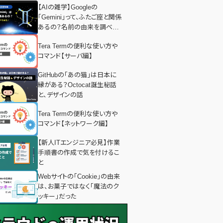
【AIの雑学】Googleの
「Gemini」って、ふたご座と関係
あるの？名前の由来を調べて
みた！
Tera Termの便利な使い方や
コマンド【サーバ編】
GitHubの「あの猫」は日本に
縁がある？Octocat誕生秘話
と、デザインの話
Tera Termの便利な使い方や
コマンド【ネットワーク編】
【新人ITエンジニア必見】作業
手順書の作成で気を付けるこ
と
Webサイトの「Cookie」の由来
は、お菓子ではなく「魔法のク
ッキー」だった