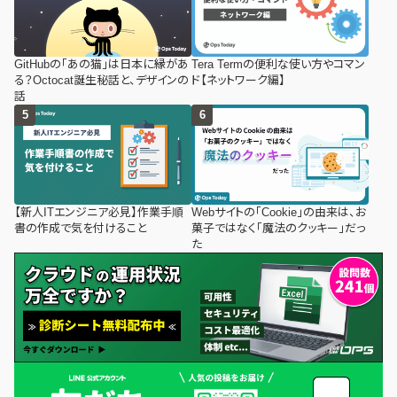
GitHubの「あの猫」は日本に縁があ
Tera Termの便利な使い方やコマン
る？Octocat誕生秘話と、デザインの
ド【ネットワーク編】
話
【新人ITエンジニア必見】作業手順
Webサイトの「Cookie」の由来は、お
書の作成で気を付けること
菓子ではなく「魔法のクッキー」だっ
た