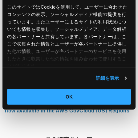
Amazon Kinesis Data Streams using a new
このサイトではCookieを使用して、ユーザーに合わせた
コンテンツの表示、ソーシャルメディア機能の提供を行
built-in
Amazon Kinesis Data Streams
っています。またユーザーによるサイトの利用状況につ
Connector
, making it easier to build end-to-end
いても情報を収集し、ソーシャルメディア、データ解析
streaming pipelines.
の各パートナーと共有しています。各パートナーは、こ
こで収集された情報とユーザーが各パートナーに提供し
た他の情報、ユーザーが各パートナーのサービスを使用
To get started, visit the
Amazon EMR
したときに収集した他の情報を組み合わせて使用​​するこ
Serverless Streaming jobs
page in the Amazon
とがあります。
EMR Serverless User Guide.
詳細を表示
OK
引用元：
Amazon EMR Serverless Streaming jobs is
now available in the AWS GovCloud (US) Regions