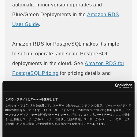
automatic minor version upgrades and
Blue/Green Deployments in the
Amazon RDS
User Guide
.
Amazon RDS for PostgreSQL makes it simple
to set up, operate, and scale PostgreSQL
deployments in the cloud. See
Amazon RDS for
PostgreSQL Pricing
for pricing details and
regional availability. Create or update a fully
managed Amazon RDS database in the
このウェブサイトはCookieを使用します
Amazon RDS Management Console.
このサイトではCookieを使用して、ユーザーに合わせたコンテンツの表示、ソーシャルメディア
機能の提供を行っています。またユーザーによるサイトの利用状況についても情報を収集し、ソ
ーシャルメディア、データ解析の各パートナーと共有しています。各パートナーは、ここで収集
された情報とユーザーが各パートナーに提供した他の情報、ユーザーが各パートナーのサービス
を使用したときに収集した他の情報を組み合わせて使用​​することがあります。
引用元：
Amazon RDS for PostgreSQL supports