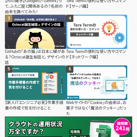
【AIの雑学】Googleの「Gemini」っ
Tera Termの便利な使い方やコマン
て、ふたご座と関係あるの？名前の
ド【サーバ編】
由来を調べてみた！
GitHubの「あの猫」は日本に縁があ
Tera Termの便利な使い方やコマン
る？Octocat誕生秘話と、デザインの
ド【ネットワーク編】
話
【新人ITエンジニア必見】作業手順
Webサイトの「Cookie」の由来は、お
書の作成で気を付けること
菓子ではなく「魔法のクッキー」だっ
た