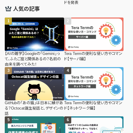
ドを発表
人気の記事
【AIの雑学】Googleの「Gemini」っ
Tera Termの便利な使い方やコマン
て、ふたご座と関係あるの？名前の
ド【サーバ編】
由来を調べてみた！
GitHubの「あの猫」は日本に縁があ
Tera Termの便利な使い方やコマン
る？Octocat誕生秘話と、デザインの
ド【ネットワーク編】
話