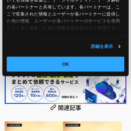
の各パートナーと共有しています。各パートナーは、こ
こで収集された情報とユーザーが各パートナーに提供し
Ops Today編集部
もっと読む
た他の情報、ユーザーが各パートナーのサービスを使用
したときに収集した他の情報を組み合わせて使用​​するこ
24時間365日のシステム運用監視サービス「JIG-SAW OPS」
とがあります。
を提供する、JIG-SAW株式会社のOps Today編集部です。 サ
詳細を表示
ーバー運用監視実績50,000台の実績をもとに、システム運用
監視に役立つ情報をお届けします！
OK
関連記事