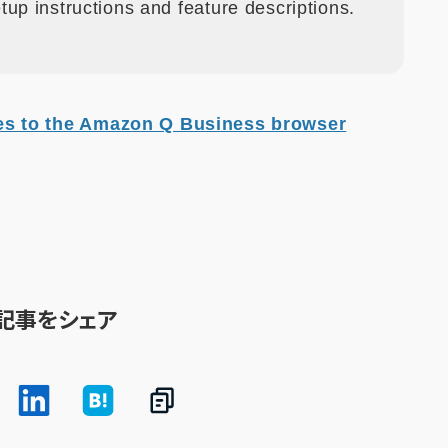
tup instructions and feature descriptions.
s to the Amazon Q Business browser
記事をシェア