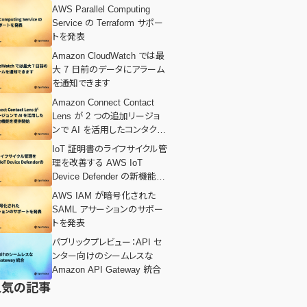
AWS Parallel Computing
Service の Terraform サポー
トを発表
Amazon CloudWatch では最
大 7 日前のデータにアラーム
を通知できます
Amazon Connect Contact
Lens が 2 つの追加リージョ
ンで AI を活用したコンタクト
要約機能を提供開始
IoT 証明書のライフサイクル管
理を改善する AWS IoT
Device Defender の新機能を
発表
AWS IAM が暗号化された
SAML アサーションのサポー
トを発表
パブリックプレビュー：API セ
ンター向けのシームレスな
Amazon API Gateway 統合
人気の記事