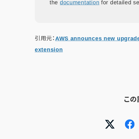
the
documentation
for detailed se
引用元：
AWS announces new upgrade
extension
この