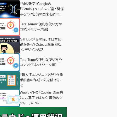
【AIの雑学】Googleの
「Gemini」って、ふたご座と関係
あるの？名前の由来を調べて
みた！
Tera Termの便利な使い方や
コマンド【サーバ編】
GitHubの「あの猫」は日本に
縁がある？Octocat誕生秘話
と、デザインの話
Tera Termの便利な使い方や
コマンド【ネットワーク編】
【新人ITエンジニア必見】作業
手順書の作成で気を付けるこ
と
Webサイトの「Cookie」の由来
は、お菓子ではなく「魔法のク
ッキー」だった