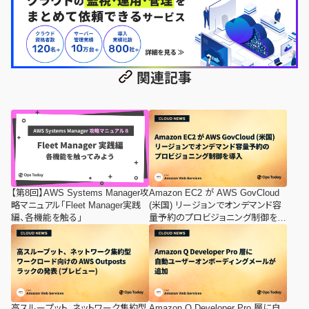
関連記事
【第8回】AWS Systems Manager攻
Amazon EC2 が AWS GovCloud
略マニュアル「Fleet Manager実践
(米国) リージョンでオンデマンド容
編、各機能を触る」
量予約のプロビジョニング制御を導
入
高スループット、ネットワーク集約型
Amazon Q Developer Pro 層に自