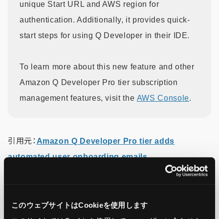
unique Start URL and AWS region for
authentication. Additionally, it provides quick-
start steps for using Q Developer in their IDE.
To learn more about this new feature and other
Amazon Q Developer Pro tier subscription
management features, visit the
AWS Console
.
引用元：
Amazon Q Developer Pro tier adds
automated user onboarding emails
この記事をシェア
このウェブサイトはCookieを使用します