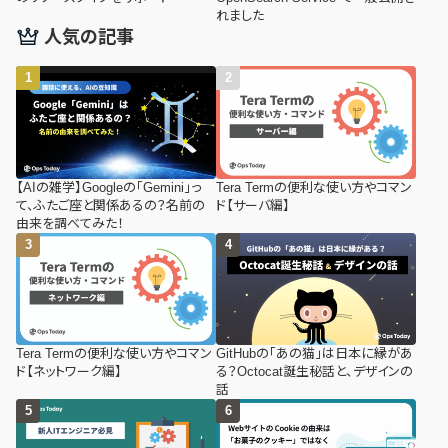
れました
人気の記事
【AIの雑学】Googleの「Gemini」っ
Tera Termの便利な使い方やコマン
て、ふたご座と関係あるの？名前の
ド【サーバ編】
由来を調べてみた！
Tera Termの便利な使い方やコマン
GitHubの「あの猫」は日本に縁があ
ド【ネットワーク編】
る？Octocat誕生秘話と、デザインの
話