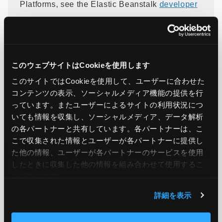
Platforms, see the Elastic Beanstalk
developer
guide
. To learn more about Elastic Beanstalk,
visit the Elastic Beanstalk
product page
.
このウェブサイトはCookieを使用します
引用元：
AWS Elastic Beanstalk now supports Ruby
このサイトではCookieを使用して、ユーザーに合わせた
コンテンツの表示、ソーシャルメディア機能の提供を行
3.4 on Amazon Linux 2023
っています。またユーザーによるサイトの利用状況につ
いても情報を収集し、ソーシャルメディア、データ解析
の各パートナーと共有しています。各パートナーは、こ
こで収集された情報とユーザーが各パートナーに提供し
この記事をシェア
た他の情報、ユーザーが各パートナーのサービスを使用
したときに収集した他の情報を組み合わせて使用​​するこ
とがあります。
詳細を表示