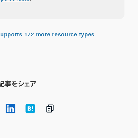
pports 172 more resource types
記事をシェア