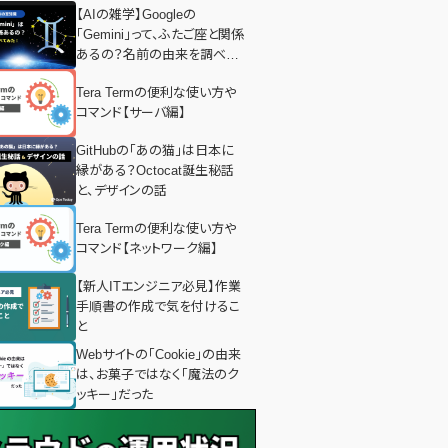
【AIの雑学】Googleの
「Gemini」って、ふたご座と関係
あるの？名前の由来を調べて
みた！
Tera Termの便利な使い方や
コマンド【サーバ編】
GitHubの「あの猫」は日本に
縁がある？Octocat誕生秘話
と、デザインの話
Tera Termの便利な使い方や
コマンド【ネットワーク編】
【新人ITエンジニア必見】作業
手順書の作成で気を付けるこ
と
Webサイトの「Cookie」の由来
は、お菓子ではなく「魔法のク
ッキー」だった