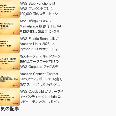
AWS Step Functions は
AWS アカウントごとに
100,000 個のステートマシン
とアクティビティをサポートす
AWS が韓国の AWS
るようになりました
Marketplace 顧客向けに VAT
を自動化し、韓国ウォンをサポ
ート
AWS Elastic Beanstalk が
Amazon Linux 2023 で
Python 3.13 のサポートを開
始
高スループット、ネットワーク
集約型ワークロード向けの
AWS Outposts ラックの発表
(プレビュー)
Amazon Connect Contact
Lensダッシュボードで、設定可
能なグループ化とフィルター
が利用可能に
AWS CodeBuild がリザーブド
キャパシティーと Lambda コ
ンピューティングによるバッチ
ビルドをサポート開始
人気の記事