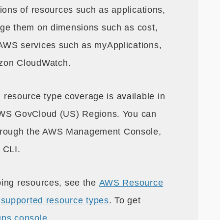
ions of resources such as applications,
age them on dimensions such as cost,
AWS services such as myApplications,
zon CloudWatch.
esource type coverage is available in
 AWS GovCloud (US) Regions. You can
hrough the AWS Management Console,
 CLI.
ping resources, see the
AWS Resource
f
supported resource types
. To get
ps console
.