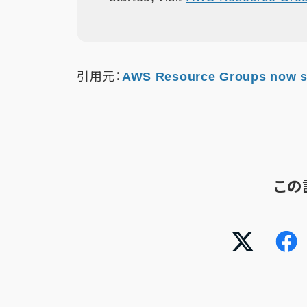
引用元：
AWS Resource Groups now su
この