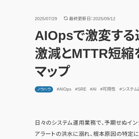
2025/07/29
最終更新日：2025/09/12
AIOpsで激変す
激減とMTTR短
マップ
#AIOps
#SRE
#AI
#可用性
#システム
ノウハウ
日々のシステム運用業務で、予期せぬイン
アラートの洪水に溺れ、根本原因の特定に