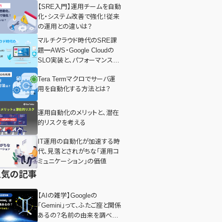
【SRE入門】運用チームを自動
化・システム改善で強化！従来
の運用との違いは？
マルチクラウド時代のSRE課
題━AWS・Google Cloudの
SLO実装と、パフォーマンスの
比較
Tera Termマクロでサーバ運
用を自動化する方法とは？
運用自動化のメリットと、潜在
的リスクを考える
IT運用の自動化が加速する時
代、見落とされがちな「運用コ
ミュニケーション」の価値
人気の記事
【AIの雑学】Googleの
「Gemini」って、ふたご座と関係
あるの？名前の由来を調べて