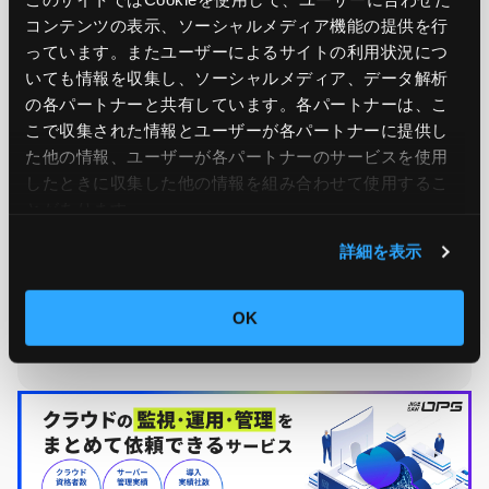
コンテンツの表示、ソーシャルメディア機能の提供を行
っています。またユーザーによるサイトの利用状況につ
いても情報を収集し、ソーシャルメディア、データ解析
の各パートナーと共有しています。各パートナーは、こ
こで収集された情報とユーザーが各パートナーに提供し
た他の情報、ユーザーが各パートナーのサービスを使用
したときに収集した他の情報を組み合わせて使用​​するこ
とがあります。
Ops Today編集部
もっと読む
詳細を表示
24時間365日のシステム運用監視サービス「JIG-SAW OPS」
を提供する、JIG-SAW株式会社のOps Today編集部です。 サ
OK
ーバー運用監視実績50,000台の実績をもとに、システム運用
監視に役立つ情報をお届けします！