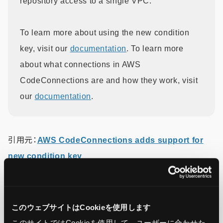
repository access to a single VPC.
To learn more about using the new condition
key, visit our
documentation
. To learn more
about what connections in AWS
CodeConnections are and how they work, visit
our
documentation
.
引用元：
AWS CodeConnections adds support for
new condition key
この記事をシェア
このウェブサイトはCookieを使用します
このサイトではCookieを使用して、ユーザーに合わせた