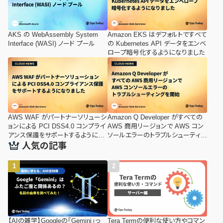
AKS の WebAssembly System
Amazon EKS はデフォルトですべて
Interface (WASI) ノード プール
の Kubernetes API データをエンベ
ロープ暗号化するようになりました
AWS WAF がパートナーソリューシ
Amazon Q Developer がすべての
ョンによる PCI DSS4.0 コンプライ
AWS 商用リージョンで AWS コン
アンス保護をサポートするようにな
ソールエラーのトラブルシューティン
りました
グを開始
人気の記事
【AIの雑学】Googleの「Gemini」っ
Tera Termの便利な使い方やコマン