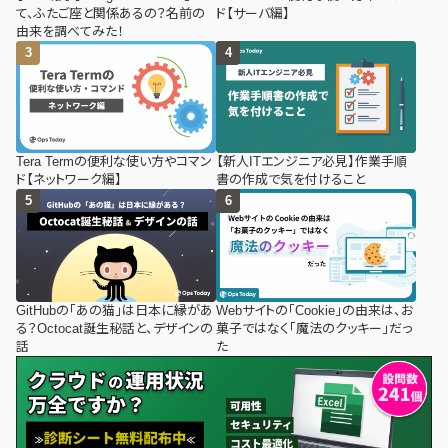
て、ふたご座と関係あるの？名前の
ド【サーバ編】
由来を調べてみた！
Tera Termの便利な使い方やコマン
【新人ITエンジニア必見】作業手順
ド【ネットワーク編】
書の作成で気を付けること
GitHubの「あの猫」は日本に縁があ
Webサイトの「Cookie」の由来は、お
る？Octocat誕生秘話と、デザインの
菓子ではなく「魔法のクッキー」だっ
話
た