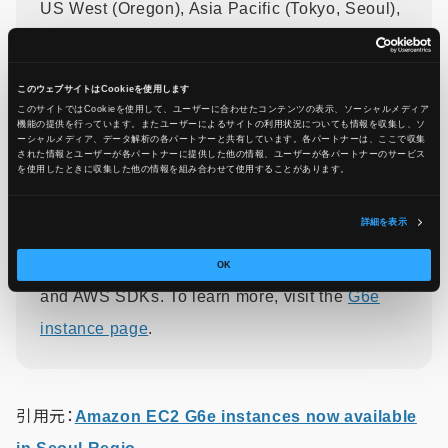
US West (Oregon), Asia Pacific (Tokyo, Seoul),
and Europe (Frankfurt, Spain, Stockholm)
Regions. Customers can purchase G6e
このウェブサイトはCookieを使用します
instances as On-Demand Instances, Reserved
このサイトではCookieを使用して、ユーザーに合わせたコンテンツの表示、ソーシャルメディア
機能の提供を行っています。またユーザーによるサイトの利用状況についても情報を収集し、ソ
Instances, Spot Instances, or as part of Savings
ーシャルメディア、データ解析の各パートナーと共有しています。各パートナーは、ここで収集
された情報とユーザーが各パートナーに提供した他の情報、ユーザーが各パートナーのサービス
Plans.
を使用したときに収集した他の情報を組み合わせて使用​​することがあります。
詳細を表示
To get started, visit the
AWS Management
Console
,
AWS Command Line Interface
(CLI),
OK
and AWS SDKs. To learn more, visit the
G6e
instance page
.
引用元：
Amazon EC2 G6e instances now available