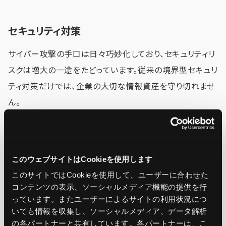
セキュリティ対策
サイバー攻撃の手口は日々巧妙化しており、セキュリティリ
スクは増大の一途をたどっています。従来の境界型セキュリ
ティ対策だけでは、企業の大切な情報資産を守り切れませ
ん。
そこで、何も信頼しない概念に基づくゼロトラストセキュリ
ティや、膨大なログデータを分析し、従来は見逃されていた
このウェブサイトはCookieを使用します
ような微細な異常や兆候を検知するXDR（Extended
このサイトではCookieを使用して、ユーザーに合わせた
Detection and Response）などの対策技術が注目されて
コンテンツの表示、ソーシャルメディア機能の提供を行
っています。またユーザーによるサイトの利用状況につ
います。
いても情報を収集し、ソーシャルメディア、データ解析
の各パートナーと共有しています。各パートナーは、こ