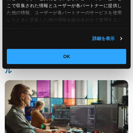
このような高度なセキュリティ対策を実現するためには、セ
こで収集された情報とユーザーが各パートナーに提供し
た他の情報、ユーザーが各パートナーのサービスを使用
キュリティの専門知識だけでなく、システム全体を理解し、
したときに収集した他の情報を組み合わせて使用​​するこ
問題発生時には迅速かつ的確に対応できるスキルが求め
とがあります。
られます。
詳細を表示
OK
システム運用保守担当者に必要なスキ
ル