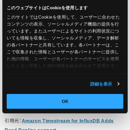
about Amazon Timestream for InfluxDB, please
このウェブサイトはCookieを使用します
refer to our
user guide
.
このサイトではCookieを使用して、ユーザーに合わせた
コンテンツの表示、ソーシャルメディア機能の提供を行
You can create a Amazon Timestream for
っています。またユーザーによるサイトの利用状況につ
いても情報を収集し、ソーシャルメディア、データ解析
InfluxDB Read Replicas cluster from
の各パートナーと共有しています。各パートナーは、こ
the
Amazon Timestream console
, AWS
こで収集された情報とユーザーが各パートナーに提供し
Command line Interface (CLI), or SDK, and
た他の情報、ユーザーが各パートナーのサービスを使用
したときに収集した他の情報を組み合わせて使用​​するこ
AWS CloudFormation. To learn more about the
とがあります。
Read Replica Cluster for Amazon Timestream
詳細を表示
for InfluxDB, visit the
product
page,
documentation
, and
pricing page
.
OK
引用元：
Amazon Timestream for InfluxDB Adds