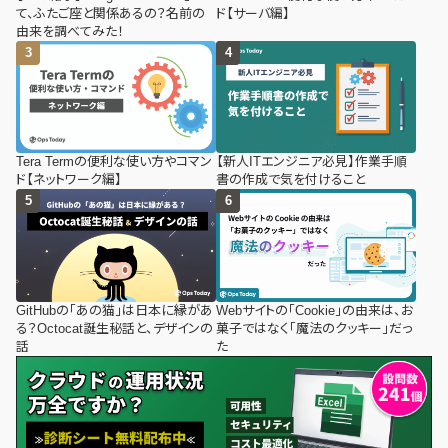
て、ふたご座と関係あるの？名前の
ド【サーバ編】
由来を調べてみた！
Tera Termの便利な使い方やコマン
【新人ITエンジニア必見】作業手順
ド【ネットワーク編】
書の作成で気を付けること
GitHubの「あの猫」は日本に縁があ
Webサイトの「Cookie」の由来は、お
る？Octocat誕生秘話と、デザインの
菓子ではなく「魔法のクッキー」だっ
話
た