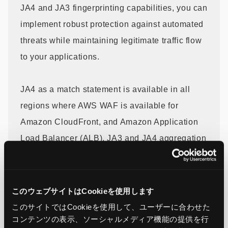
JA4 and JA3 fingerprinting capabilities, you can
implement robust protection against automated
threats while maintaining legitimate traffic flow
to your applications.
JA4 as a match statement is available in all
regions where AWS WAF is available for
Amazon CloudFront, and Amazon Application
Load Balancer (ALB). JA3 and JA4 aggregation
keys are available in all regions, except the
AWS GovCloud (US) Regions, the China
Regions, Asia Pacific (Melbourne), Israel (Tel
このウェブサイトはCookieを使用します
Aviv) and Asia Pacific (Malaysia). There is no
このサイトではCookieを使用して、ユーザーに合わせた
コンテンツの表示、ソーシャルメディア機能の提供を行
additional cost for using this feature, however