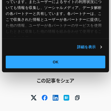
っています。またユーザーによるサイトの利用状況につ
standard AWS WAF charges still apply. For
いても情報を収集し、ソーシャルメディア、データ解析
more information about pricing, visit the
AWS
の各パートナーと共有しています。各パートナーは、こ
こで収集された情報とユーザーが各パートナーに提供し
WAF Pricing page
.
た他の情報、ユーザーが各パートナーのサービスを使用
したときに収集した他の情報を組み合わせて使用​​するこ
とがあります。
引用元：
AWS WAF adds JA4 fingerprinting and
詳細を表示
aggregation on JA3 and JA4 fingerprints for rate-
based rules
OK
この記事をシェア