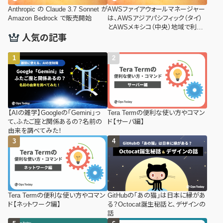
Anthropic の Claude 3.7 Sonnet が
AWSファイアウォールマネージャー
Amazon Bedrock で販売開始
は、AWSアジアパシフィック（タイ）
とAWSメキシコ（中央）地域で利用
可能になりました
人気の記事
【AIの雑学】Googleの「Gemini」っ
Tera Termの便利な使い方やコマン
て、ふたご座と関係あるの？名前の
ド【サーバ編】
由来を調べてみた！
Tera Termの便利な使い方やコマン
GitHubの「あの猫」は日本に縁があ
ド【ネットワーク編】
る？Octocat誕生秘話と、デザインの
話