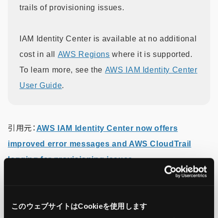
trails of provisioning issues.
IAM Identity Center is available at no additional
cost in all
AWS Regions
where it is supported.
To learn more, see the
AWS IAM Identity Center
User Guide
.
引用元：
AWS IAM Identity Center now offers
improved error messages and AWS CloudTrail
logging for provisioning issues
この記事をシェア
このウェブサイトはCookieを使用します