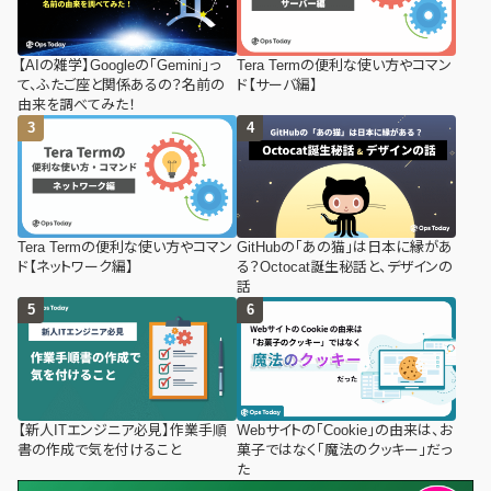
【AIの雑学】Googleの「Gemini」っ
Tera Termの便利な使い方やコマン
て、ふたご座と関係あるの？名前の
ド【サーバ編】
由来を調べてみた！
Tera Termの便利な使い方やコマン
GitHubの「あの猫」は日本に縁があ
ド【ネットワーク編】
る？Octocat誕生秘話と、デザインの
話
【新人ITエンジニア必見】作業手順
Webサイトの「Cookie」の由来は、お
書の作成で気を付けること
菓子ではなく「魔法のクッキー」だっ
た