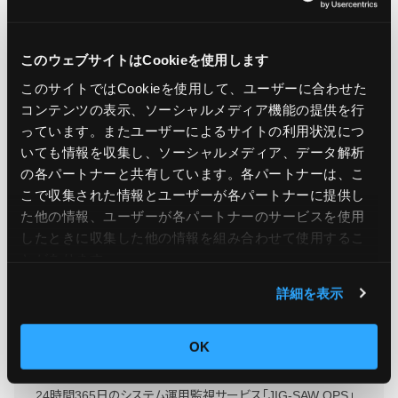
引用元：
AWS announces new AWS Direct Connect
location in Lisbon, Portugal
このウェブサイトはCookieを使用します
このサイトではCookieを使用して、ユーザーに合わせた
コンテンツの表示、ソーシャルメディア機能の提供を行
っています。またユーザーによるサイトの利用状況につ
この記事をシェア
いても情報を収集し、ソーシャルメディア、データ解析
の各パートナーと共有しています。各パートナーは、こ
こで収集された情報とユーザーが各パートナーに提供し
た他の情報、ユーザーが各パートナーのサービスを使用
したときに収集した他の情報を組み合わせて使用​​するこ
とがあります。
詳細を表示
OK
Ops Today編集部
もっと読む
24時間365日のシステム運用監視サービス「JIG-SAW OPS」