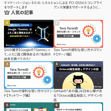
マイナーバージョン 8.0.41 と 8.4.4
ョンによる PCI DSS4.0 コンプライ
をサポートします
アンス保護をサポートするようにな
りました
人気の記事
【AIの雑学】Googleの「Gemini」っ
Tera Termの便利な使い方やコマン
て、ふたご座と関係あるの？名前の
ド【サーバ編】
由来を調べてみた！
Tera Termの便利な使い方やコマン
GitHubの「あの猫」は日本に縁があ
ド【ネットワーク編】
る？Octocat誕生秘話と、デザインの
話