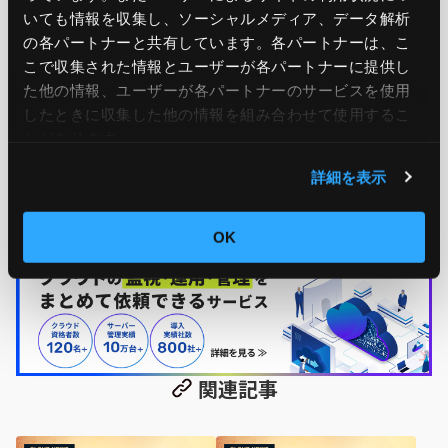
いても情報を収集し、ソーシャルメディア、データ解析
の各パートナーと共有しています。各パートナーは、こ
こで収集された情報とユーザーが各パートナーに提供し
Ops Today編集部
もっと読む
た他の情報、ユーザーが各パートナーのサービスを使用
したときに収集した他の情報を組み合わせて使用​​するこ
とがあります。
24時間365日のシステム運用監視サービス「JIG-SAW OPS」
を提供する、JIG-SAW株式会社のOps Today編集部です。 サ
詳細を表示
ーバー運用監視実績50,000台の実績をもとに、システム運用
監視に役立つ情報をお届けします！
OK
関連記事