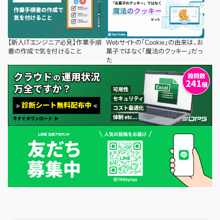
【新人ITエンジニア必見】作業手順
Webサイトの「Cookie」の由来は、お
書の作成で気を付けること
菓子ではなく「魔法のクッキー」だっ
た