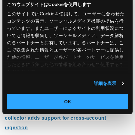
このウェブサイトはCookieを使用します
Prometheus workspaces created with
customer
このサイトではCookieを使用して、ユーザーに合わせた
managed keys
.
コンテンツの表示、ソーシャルメディア機能の提供を行
っています。またユーザーによるサイトの利用状況につ
Amazon Managed Service for Prometheus
いても情報を収集し、ソーシャルメディア、データ解析
の各パートナーと共有しています。各パートナーは、こ
collector is available in all regions where
こで収集された情報とユーザーが各パートナーに提供し
Amazon Managed Service for Prometheus is
た他の情報、ユーザーが各パートナーのサービスを使用
available. To learn more about Amazon
したときに収集した他の情報を組み合わせて使用​​するこ
とがあります。
Managed Service for Prometheus collector, visit
the
user guide
or
product page
.
詳細を表示
OK
引用元：
Amazon Managed Service for Prometheus
collector adds support for cross-account
ingestion