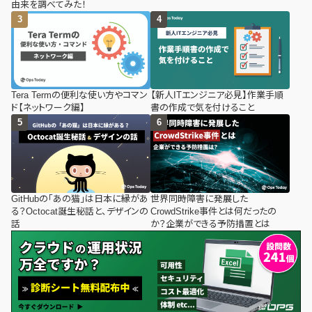
由来を調べてみた！
Tera Termの便利な使い方やコマン
【新人ITエンジニア必見】作業手順
ド【ネットワーク編】
書の作成で気を付けること
GitHubの「あの猫」は日本に縁があ
世界同時障害に発展した
る？Octocat誕生秘話と、デザインの
CrowdStrike事件とは何だったの
話
か？企業ができる予防措置とは