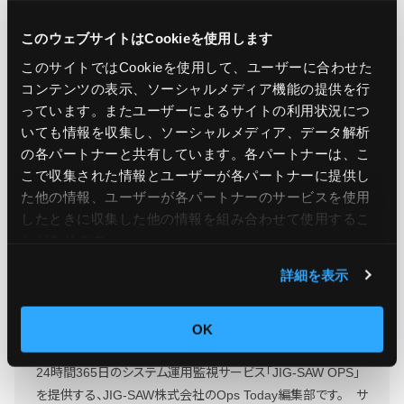
引用元：
Application Load Balancer announces
integration with Amazon VPC IPAM
このウェブサイトはCookieを使用します
このサイトではCookieを使用して、ユーザーに合わせた
コンテンツの表示、ソーシャルメディア機能の提供を行
っています。またユーザーによるサイトの利用状況につ
この記事をシェア
いても情報を収集し、ソーシャルメディア、データ解析
の各パートナーと共有しています。各パートナーは、こ
こで収集された情報とユーザーが各パートナーに提供し
た他の情報、ユーザーが各パートナーのサービスを使用
したときに収集した他の情報を組み合わせて使用​​するこ
とがあります。
詳細を表示
Ops Today編集部
もっと読む
OK
24時間365日のシステム運用監視サービス「JIG-SAW OPS」
を提供する、JIG-SAW株式会社のOps Today編集部です。 サ