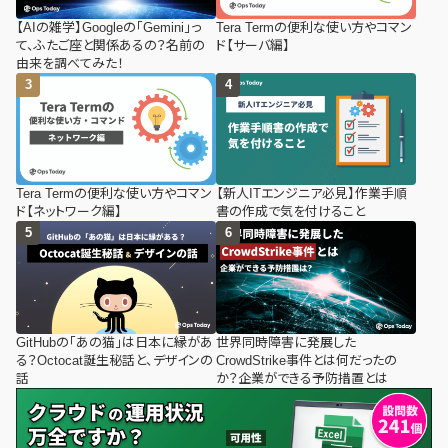
【AIの雑学】Googleの「Gemini」っ
Tera Termの便利な使い方やコマン
て、ふたご座と関係あるの？名前の
ド【サーバ編】
由来を調べてみた！
Tera Termの便利な使い方やコマン
【新人ITエンジニア必見】作業手順
ド【ネットワーク編】
書の作成で気を付けること
GitHubの「あの猫」は日本に縁があ
世界同時障害に発展した
る？Octocat誕生秘話と、デザインの
CrowdStrike事件とは何だったの
話
か？企業ができる予防措置とは