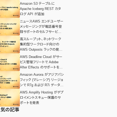
Amazon S3 テーブルに
Apache Iceberg REST カタ
ログ API が追加
ニュースAWS エンドユーザー
メッセージングが電話番号登
録サポートのセルフサービス
を 18 か国に拡大記事テンプ
高スループット、ネットワーク
レ（AWS）
集約型ワークロード向けの
AWS Outposts ラックの発表
(プレビュー)
AWS Deadline Cloud がサー
ビス管理フリートで Adob​​e
After Effects のサポートを開
始
Amazon Aurora がアジアパシ
フィック (マレーシア) リージョ
ンで R7g および R7i データベ
ースインスタンスのサポートを
AWS Amplify Hosting がデプ
開始
ロイメントスキュー保護のサ
ポートを発表
人気の記事