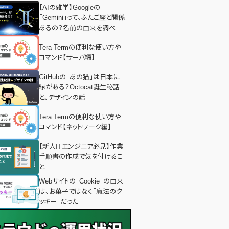
【AIの雑学】Googleの
「Gemini」って、ふたご座と関係
あるの？名前の由来を調べて
みた！
Tera Termの便利な使い方や
コマンド【サーバ編】
GitHubの「あの猫」は日本に
縁がある？Octocat誕生秘話
と、デザインの話
Tera Termの便利な使い方や
コマンド【ネットワーク編】
【新人ITエンジニア必見】作業
手順書の作成で気を付けるこ
と
Webサイトの「Cookie」の由来
は、お菓子ではなく「魔法のク
ッキー」だった